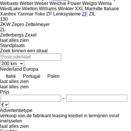
Webasto
Weber
Weber
Weichai Power
Welgro
Wema
WestLake
Wielton
Williams
Winkler
XXL Marmitte Italiane
Xantrex
Yanmar
Yoke
ZF Lenksysteme
ZF
ZIL
130
ZKW
Zepro
Zettelmeyer
ZL
Zetterbergs
Zexel
laat alles zien
Standplaats
Zoek binnen een straal
Nederland
Europa
Italië
Portugal
Polen
laat alles zien
laat alles zien
Prijs
–
Advertentietype
verkoop
van de fabrikant
leasing
krediet
in termijnen
inruil
inwisselen
laat alles zien