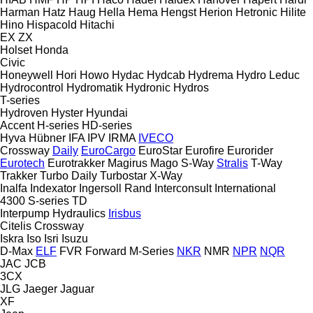
Harman
Hatz
Haug
Hella
Hema
Hengst
Herion
Hetronic
Hilite
Hino
Hispacold
Hitachi
EX
ZX
Holset
Honda
Civic
Honeywell
Hori
Howo
Hydac
Hydcab
Hydrema
Hydro Leduc
Hydrocontrol
Hydromatik
Hydronic
Hydros
T-series
Hydroven
Hyster
Hyundai
Accent
H-series
HD-series
Hyva
Hübner
IFA
IPV
IRMA
IVECO
Crossway
Daily
EuroCargo
EuroStar
Eurofire
Eurorider
Eurotech
Eurotrakker
Magirus
Mago
S-Way
Stralis
T-Way
Trakker
Turbo Daily
Turbostar
X-Way
Inalfa
Indexator
Ingersoll Rand
Interconsult
International
4300
S-series
TD
Interpump Hydraulics
Irisbus
Citelis
Crossway
Iskra
Iso
Isri
Isuzu
D-Max
ELF
FVR
Forward
M-Series
NKR
NMR
NPR
NQR
JAC
JCB
3CX
JLG
Jaeger
Jaguar
XF