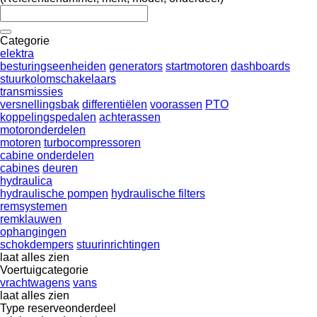
Categorie
elektra
besturingseenheiden
generators
startmotoren
dashboards
stuurkolomschakelaars
transmissies
versnellingsbak
differentiëlen
voorassen
PTO
koppelingspedalen
achterassen
motoronderdelen
motoren
turbocompressoren
cabine onderdelen
cabines
deuren
hydraulica
hydraulische pompen
hydraulische filters
remsystemen
remklauwen
ophangingen
schokdempers
stuurinrichtingen
laat alles zien
Voertuigcategorie
vrachtwagens
vans
laat alles zien
Type reserveonderdeel