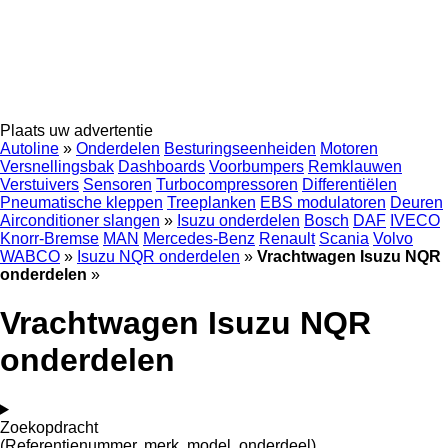
Plaats uw advertentie
Autoline
»
Onderdelen
Besturingseenheiden
Motoren
Versnellingsbak
Dashboards
Voorbumpers
Remklauwen
Verstuivers
Sensoren
Turbocompressoren
Differentiëlen
Pneumatische kleppen
Treeplanken
EBS modulatoren
Deuren
Airconditioner slangen
»
Isuzu onderdelen
Bosch
DAF
IVECO
Knorr-Bremse
MAN
Mercedes-Benz
Renault
Scania
Volvo
WABCO
»
Isuzu NQR onderdelen
»
Vrachtwagen Isuzu NQR
onderdelen
»
Vrachtwagen Isuzu NQR
onderdelen
Zoekopdracht
(Referentienummer, merk, model, onderdeel)