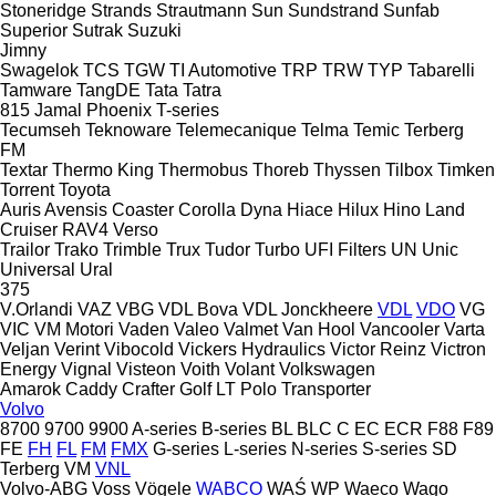
Stoneridge
Strands
Strautmann
Sun
Sundstrand
Sunfab
Superior
Sutrak
Suzuki
Jimny
Swagelok
TCS
TGW
TI Automotive
TRP
TRW
TYP
Tabarelli
Tamware
TangDE
Tata
Tatra
815
Jamal
Phoenix
T-series
Tecumseh
Teknoware
Telemecanique
Telma
Temic
Terberg
FM
Textar
Thermo King
Thermobus
Thoreb
Thyssen
Tilbox
Timken
Torrent
Toyota
Auris
Avensis
Coaster
Corolla
Dyna
Hiace
Hilux
Hino
Land
Cruiser
RAV4
Verso
Trailor
Trako
Trimble
Trux
Tudor
Turbo
UFI Filters
UN
Unic
Universal
Ural
375
V.Orlandi
VAZ
VBG
VDL Bova
VDL Jonckheere
VDL
VDO
VG
VIC
VM Motori
Vaden
Valeo
Valmet
Van Hool
Vancooler
Varta
Veljan
Verint
Vibocold
Vickers Hydraulics
Victor Reinz
Victron
Energy
Vignal
Visteon
Voith
Volant
Volkswagen
Amarok
Caddy
Crafter
Golf
LT
Polo
Transporter
Volvo
8700
9700
9900
A-series
B-series
BL
BLC
C
EC
ECR
F88
F89
FE
FH
FL
FM
FMX
G-series
L-series
N-series
S-series
SD
Terberg
VM
VNL
Volvo-ABG
Voss
Vögele
WABCO
WAŚ
WP
Waeco
Wago