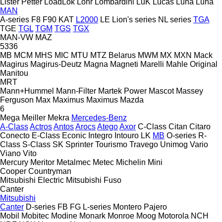
Lister Petter
LoadLok
Lohr
Lombardini
LuK
Lucas
Luna
Luna
MAN
A-series
F8
F90
KAT
L2000
LE
Lion's series
NL series
TGA
TGE
TGL
TGM
TGS
TGX
MAN-VW
MAZ
5336
MB
MCM
MHS
MIC
MTU
MTZ Belarus
MWM
MX
MXN
Mack
Magirus
Magirus-Deutz
Magna
Magneti Marelli
Mahle Original
Manitou
MRT
Mann+Hummel
Mann-Filter
Martek Power
Mascot
Massey
Ferguson
Max
Maximus
Maximus
Mazda
6
Mega
Meiller
Mekra
Mercedes-Benz
A-Class
Actros
Antos
Arocs
Atego
Axor
C-Class
Citan
Citaro
Conecto
E-Class
Econic
Integro
Intouro
LK
MB
O-series
R-
Class
S-Class
SK
Sprinter
Tourismo
Travego
Unimog
Vario
Viano
Vito
Mercury
Meritor
Metalmec
Metec
Michelin
Mini
Cooper
Countryman
Mitsubishi Electric
Mitsubishi Fuso
Canter
Mitsubishi
Canter
D-series
FB
FG
L-series
Montero
Pajero
Mobil
Mobitec
Modine
Monark
Monroe
Moog
Motorola
NCH