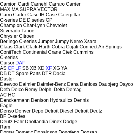
Camion
Cardi
Carnehl
Carraro
Carrier
MAXIMA
SUPRA
VECTOR
Carro
Carter
Case IH
Case
Caterpillar
C-series
DE
D series
GP
Champion
Char-Lynn
Chevrolet
Silverado
Tahoe
Chrysler
Citroen
Berlingo
C-series
Jumper
Jumpy
Nemo
Xsara
Claas
Clark
Clark-Hurth
Cobra
Cojali
Connect Air Springs
ContiTech
Continental
Crane
Ctek
Cummins
C-series
Cursor
DAF
AS
CF
LF
SB
XB
XD
XF
XG
YA
DB
DT Spare Parts
DTR
Dacia
Duster
Daewoo
Daimler
Daimler-Benz
Dana
Danfoss
Daubjerg
Dayco
Defa
Delco Remy
Delphi
Delta
Demag
AC
HC
Denckermann
Denison Hydraulics
Dennis
Eagle
Denso
Denver
Depo
Detroit Diesel
Detroit
Deutz
BF
D-series
Deutz-Fahr
Dhollandia
Dinex
Dodge
Ram
Domar
Dometic
Donaldson
Dongfeng
Doosan