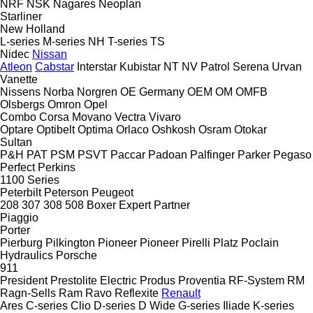
NRF
NSK
Nagares
Neoplan
Starliner
New Holland
L-series
M-series
NH
T-series
TS
Nidec
Nissan
Atleon
Cabstar
Interstar
Kubistar
NT
NV
Patrol
Serena
Urvan
Vanette
Nissens
Norba
Norgren
OE Germany
OEM
OM
OMFB
Olsbergs
Omron
Opel
Combo
Corsa
Movano
Vectra
Vivaro
Optare
Optibelt
Optima
Orlaco
Oshkosh
Osram
Otokar
Sultan
P&H
PAT
PSM
PSVT
Paccar
Padoan
Palfinger
Parker
Pegaso
Perfect
Perkins
1100 Series
Peterbilt
Peterson
Peugeot
208
307
308
508
Boxer
Expert
Partner
Piaggio
Porter
Pierburg
Pilkington
Pioneer
Pioneer
Pirelli
Platz
Poclain
Hydraulics
Porsche
911
President
Prestolite Electric
Produs
Proventia
RF-System
RM
Ragn-Sells
Ram
Ravo
Reflexite
Renault
Ares
C-series
Clio
D-series
D Wide
G-series
Iliade
K-series