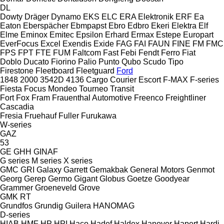
DL
Dowty
Dräger
Dynamo
EKS
ELC
ERA Elektronik
ERF
Ea
Eaton
Eberspächer
Ebmpapst
Ebro
Edbro
Ekeri
Elektra
Elf
Elme
Eminox
Emitec
Epsilon
Erhard
Ermax
Estepe
Europart
EverFocus
Excel
Exendis
Exide
FAG
FAI
FAUN
FINE
FM
FMC
FPS
FPT
FTE
FUM
Faltcom
Fast
Febi
Fendt
Ferro
Fiat
Doblo
Ducato
Fiorino
Palio
Punto
Qubo
Scudo
Tipo
Firestone
Fleetboard
Fleetguard
Ford
1848
2000
3542D
4136
Cargo
Courier
Escort
F-MAX
F-series
Fiesta
Focus
Mondeo
Tourneo
Transit
Fort
Fox
Fram
Frauenthal Automotive
Freenco
Freightliner
Cascadia
Fresia
Fruehauf
Fuller
Furukawa
W-series
GAZ
53
GE
GHH
GINAF
G series
M series
X series
GMC
GRI
Galaxy
Garrett
Gemakbak
General Motors
Genmot
Georg
Gerep
Germo
Gigant
Globus
Goetze
Goodyear
Grammer
Groeneveld
Grove
GMK
RT
Grundfos
Grundig
Guilera
HANOMAG
D-series
HIAB
HMF
HP
HPI
Haco
Hadef
Haldex
Hanover
Hapert
Hardi