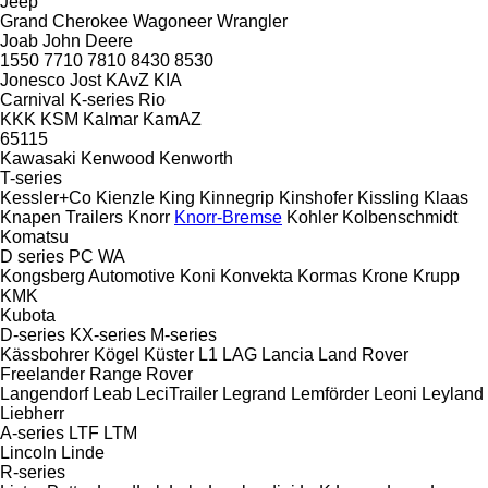
Jeep
Grand Cherokee
Wagoneer
Wrangler
Joab
John Deere
1550
7710
7810
8430
8530
Jonesco
Jost
KAvZ
KIA
Carnival
K-series
Rio
KKK
KSM
Kalmar
KamAZ
65115
Kawasaki
Kenwood
Kenworth
T-series
Kessler+Co
Kienzle
King
Kinnegrip
Kinshofer
Kissling
Klaas
Knapen Trailers
Knorr
Knorr-Bremse
Kohler
Kolbenschmidt
Komatsu
D series
PC
WA
Kongsberg Automotive
Koni
Konvekta
Kormas
Krone
Krupp
KMK
Kubota
D-series
KX-series
M-series
Kässbohrer
Kögel
Küster
L1
LAG
Lancia
Land Rover
Freelander
Range Rover
Langendorf
Leab
LeciTrailer
Legrand
Lemförder
Leoni
Leyland
Liebherr
A-series
LTF
LTM
Lincoln
Linde
R-series