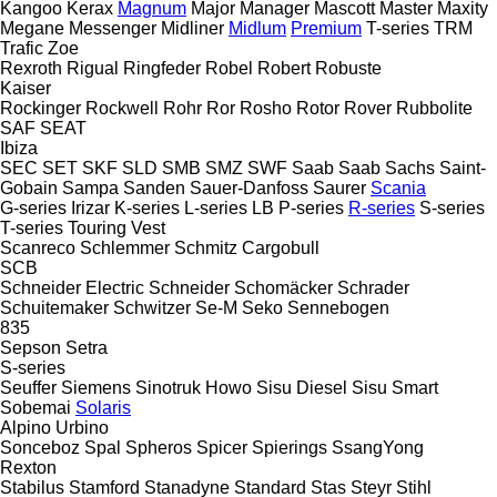
Kangoo
Kerax
Magnum
Major
Manager
Mascott
Master
Maxity
Megane
Messenger
Midliner
Midlum
Premium
T-series
TRM
Trafic
Zoe
Rexroth
Rigual
Ringfeder
Robel
Robert
Robuste
Kaiser
Rockinger
Rockwell
Rohr
Ror
Rosho
Rotor
Rover
Rubbolite
SAF
SEAT
Ibiza
SEC
SET
SKF
SLD
SMB
SMZ
SWF
Saab
Saab
Sachs
Saint-
Gobain
Sampa
Sanden
Sauer-Danfoss
Saurer
Scania
G-series
Irizar
K-series
L-series
LB
P-series
R-series
S-series
T-series
Touring
Vest
Scanreco
Schlemmer
Schmitz Cargobull
SCB
Schneider Electric
Schneider
Schomäcker
Schrader
Schuitemaker
Schwitzer
Se-M
Seko
Sennebogen
835
Sepson
Setra
S-series
Seuffer
Siemens
Sinotruk Howo
Sisu Diesel
Sisu
Smart
Sobemai
Solaris
Alpino
Urbino
Sonceboz
Spal
Spheros
Spicer
Spierings
SsangYong
Rexton
Stabilus
Stamford
Stanadyne
Standard
Stas
Steyr
Stihl