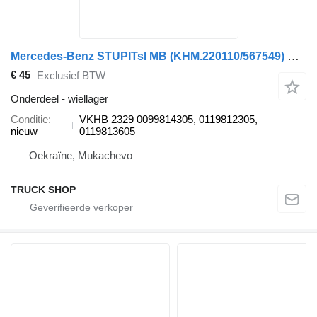
Mercedes-Benz STUPITsI MB (KHM.220110/567549) SKF VKHB 2329 wiellager voor Mercedes-Benz ATEGO 1800-2500,TOURISMO,INTEGRO,INTOURO vrachtwagen
€ 45
Exclusief BTW
Onderdeel - wiellager
Conditie
VKHB 2329 0099814305, 0119812305,
nieuw
0119813605
Oekraïne, Mukachevo
TRUCK SHOP