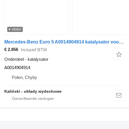
VIDEO
Mercedes-Benz Euro 5 A0014904914 katalysator voor Mercedes-Benz O530 , Tourismo , Integro , Intouro , Setra vrachtwagen
€ 2.856
Inclusief BTW
Onderdeel - katalysator
A0014904914
Polen, Chyby
Kaliński - układy wydechowe