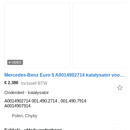
VIDEO
Mercedes-Benz Euro 5 A0014902714 katalysator voor Mercedes-Benz Citaro, Integro vrachtwagen
€ 2.386
Inclusief BTW
Onderdeel - katalysator
A0014902714 001.490.2714 , 001.490.7914
A0014907914
Polen, Chyby
Kaliński - układy wydechowe