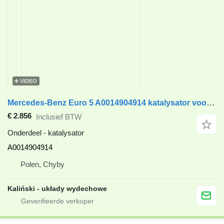
VIDEO
Mercedes-Benz Euro 5 A0014904914 katalysator voor Mercedes-Benz O530 , Tourismo , Integro , Intouro , Setra vrachtwagen
€ 2.856
Inclusief BTW
Onderdeel - katalysator
A0014904914
Polen, Chyby
Kaliński - układy wydechowe