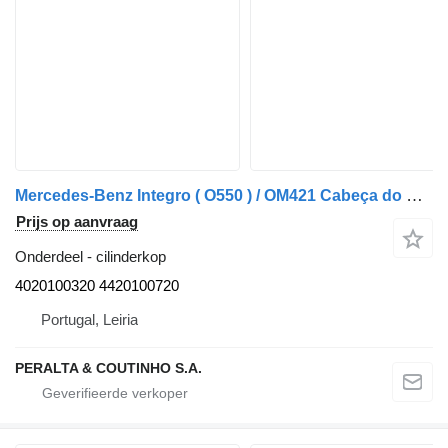
Mercedes-Benz Integro ( O550 ) / OM421 Cabeça do Motor com Válvulas OM402LA - 4020100320 cilinderkop voor Mercedes-Benz vrachtwagen
Prijs op aanvraag
Onderdeel - cilinderkop
4020100320 4420100720
Portugal, Leiria
PERALTA & COUTINHO S.A.