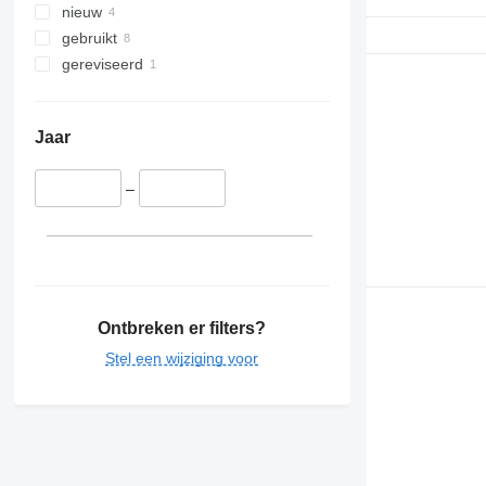
nieuw
gebruikt
gereviseerd
Jaar
–
Ontbreken er filters?
Stel een wijziging voor