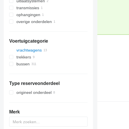
uitlaatsystemen
motoren
transmissies
nokkenassen
katalysatoren
ophangingen
inlaatspruitpakkingen
koppelingshoofdcilinders
overige onderdelen
wiellagers
slangenklemmen
Voertuigcategorie
vrachtwagens
trekkers
bussen
Type reserveonderdeel
origineel onderdeel
Merk