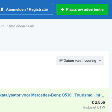
Aanmelden / Registratie
Plaats uw advertentie
 Tourismo onderdelen
Datum van invoering
Mercedes-Benz Euro 5 A0014904914 katalysator voor Mercedes-Benz O530 , Tourismo , Integro , Intouro , Setra vrachtwagen
€ 2.856
Inclusief BTW