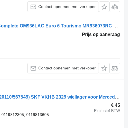
Contact opnemen met verkoper
Mercedes-Benz OM936LA 6-9 Motor Completo OM936LAG Euro 6 Tourismo MR936973RC voor vrachtwagen
Prijs op aanvraag
Contact opnemen met verkoper
Mercedes-Benz STUPITsI MB (KHM.220110/567549) SKF VKHB 2329 wiellager voor Mercedes-Benz ATEGO 1800-2500,TOURISMO,INTEGRO,INTOURO vrachtwagen
€ 45
Exclusief BTW
 0119812305, 0119813605