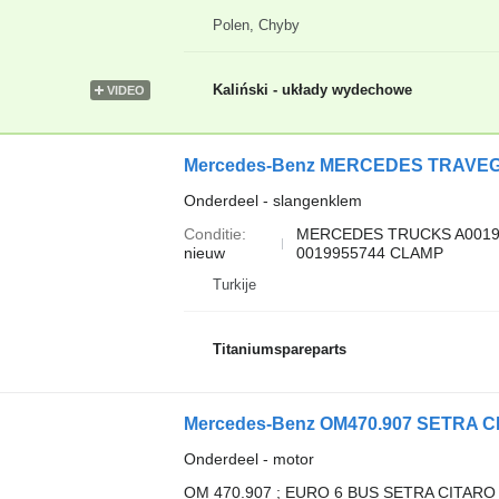
Polen, Chyby
Kaliński - układy wydechowe
VIDEO
Onderdeel - slangenklem
Conditie
MERCEDES TRUCKS A001995
nieuw
0019955744 CLAMP
Turkije
Titaniumspareparts
Onderdeel - motor
OM 470.907 ; EURO 6 BUS SETRA CITA