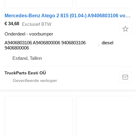
Mercedes-Benz Atego 2 815 (01.04-) A9406803106 voorbumper voor Mercedes-Benz Atego, Atego 2, Atego 3 (1996-) vrachtwagen
€ 34,68
Exclusief BTW
Onderdeel - voorbumper
A9406803106 A9406800006 9406803106
diesel
9406800006
Estland, Tallinn
TruckParts Eesti OÜ