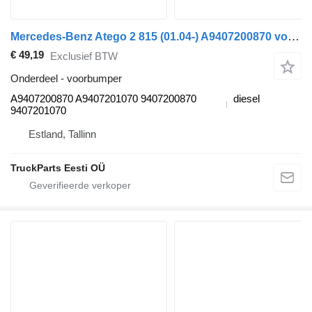
Mercedes-Benz Atego 2 815 (01.04-) A9407200870 voorbumper voor Mercedes-Benz Atego, Atego 2, Atego 3 (1996-) vrachtwagen
€ 49,19
Exclusief BTW
Onderdeel - voorbumper
A9407200870 A9407201070 9407200870
diesel
9407201070
Estland, Tallinn
TruckParts Eesti OÜ