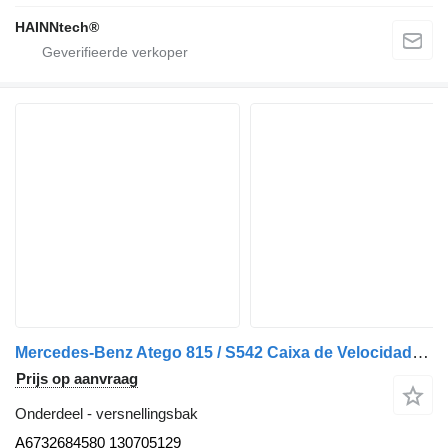
HAINNtech®
Mercedes-Benz Atego 815 / S542 Caixa de Velocidades S5.42 A6732684580 versnellingsbak voor vrachtwagen
Prijs op aanvraag
Onderdeel - versnellingsbak
A6732684580 130705129