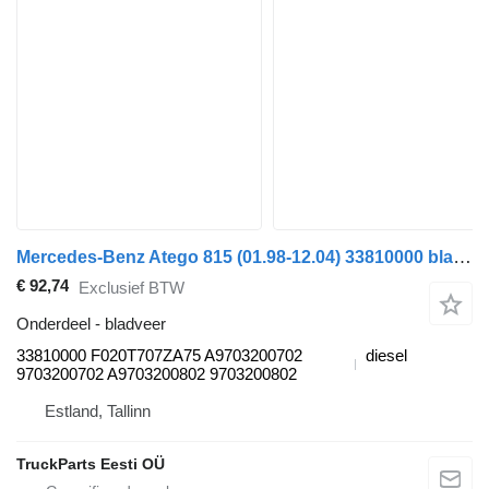
Mercedes-Benz Atego 815 (01.98-12.04) 33810000 bladveer voor Mercedes-Benz Atego, Atego 2, Atego 3 (1996-) vrachtwagen
€ 92,74
Exclusief BTW
Onderdeel - bladveer
33810000 F020T707ZA75 A9703200702
diesel
9703200702 A9703200802 9703200802
Estland, Tallinn
TruckParts Eesti OÜ