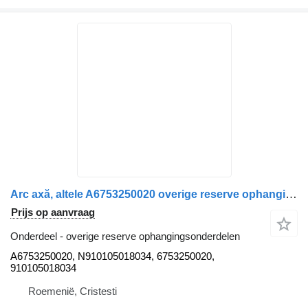
Arc axă, altele A6753250020 overige reserve ophangingsonderdelen voor Mercedes-Benz Atego 2 815 vrachtwagen
Prijs op aanvraag
Onderdeel - overige reserve ophangingsonderdelen
A6753250020, N910105018034, 6753250020,
910105018034
Roemenië, Cristesti