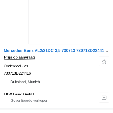
Mercedes-Benz VL2/21DC-3,5 730713 730713D224416 as voor Mercedes-Benz Atego 815/817/818 vrachtwagen
Prijs op aanvraag
Onderdeel - as
730713D224416
Duitsland, Munich
LKW Lasic GmbH