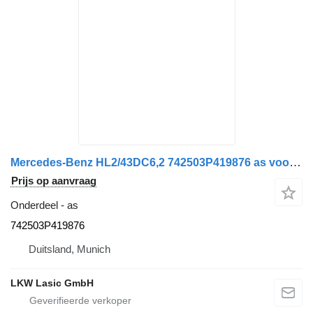
Mercedes-Benz HL2/43DC6,2 742503P419876 as voor Mercedes-Benz Atego 815/817/818 vrachtwagen
Prijs op aanvraag
Onderdeel - as
742503P419876
Duitsland, Munich
LKW Lasic GmbH