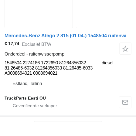
Mercedes-Benz Atego 2 815 (01.04-) 1548504 ruitenwisserpomp voor Mercedes-Benz Atego, Atego 2, Atego 3 (1996-) vrachtwagen
€ 17,74
Exclusief BTW
Onderdeel - ruitenwisserpomp
1548504 2274186 1722690 81264856032
diesel
81.26485-6032 81264856033 81.26485-6033
A0008694021 0008694021
Estland, Tallinn
TruckParts Eesti OÜ