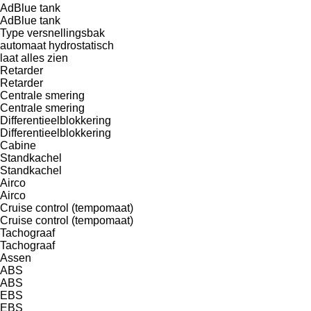
AdBlue tank
AdBlue tank
Type versnellingsbak
automaat
hydrostatisch
laat alles zien
Retarder
Retarder
Centrale smering
Centrale smering
Differentieelblokkering
Differentieelblokkering
Cabine
Standkachel
Standkachel
Airco
Airco
Cruise control (tempomaat)
Cruise control (tempomaat)
Tachograaf
Tachograaf
Assen
ABS
ABS
EBS
EBS