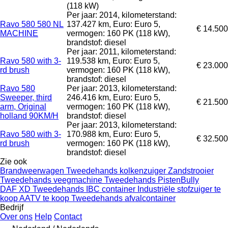
(118 kW)
Per jaar: 2014, kilometerstand:
Ravo 580 580 NL
137.427 km, Euro: Euro 5,
€ 14.500
MACHINE
vermogen: 160 PK (118 kW),
brandstof: diesel
Per jaar: 2011, kilometerstand:
Ravo 580 with 3-
119.538 km, Euro: Euro 5,
€ 23.000
rd brush
vermogen: 160 PK (118 kW),
brandstof: diesel
Ravo 580
Per jaar: 2013, kilometerstand:
Sweeper, third
246.416 km, Euro: Euro 5,
€ 21.500
arm, Original
vermogen: 160 PK (118 kW),
holland 90KM/H
brandstof: diesel
Per jaar: 2013, kilometerstand:
Ravo 580 with 3-
170.988 km, Euro: Euro 5,
€ 32.500
rd brush
vermogen: 160 PK (118 kW),
brandstof: diesel
Zie ook
Brandweerwagen
Tweedehands kolkenzuiger
Zandstrooier
Tweedehands veegmachine
Tweedehands PistenBully
DAF XD
Tweedehands IBC container
Industriële stofzuiger te
koop
AATV te koop
Tweedehands afvalcontainer
Bedrijf
Over ons
Help
Contact