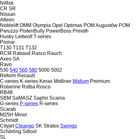
Nilfisk
CR
SR
Nissan
Atleon
Noblelift
OMM
Olympia
Opel
Optimas
POM Augustów
POM
Peruzzo
PistenBully
PowerBoss
Prinoth
Husky
Leitwolf
T-series
Pronar
T130
T131
T132
RCM
Rabaud
Rasco
Rauch
Axeo
SA
Ravo
530
540
560
580
5000
5002
Reform
Renault
C-series
K-series
Kerax
Midliner
Midlum
Premium
Roberine
Rolba
Rosco
RB48
SBM
SaMASZ
Saphir
Scania
G-series
P-series
R-series
Scarab
M25H
Minor
Schmidt
Cityjet
Cleango
SK
Stratos
Swingo
Schörling
Sdlool
SL