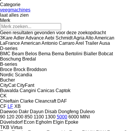
Categorie
veegmachines
laat alles zien
Merk
Geen resultaten gevonden voor deze zoekopdracht
3Kare
Adler
Advance
Aebi Schmidt
Agria
Alto
American
LaFrance
American
Antonio Carraro
Arel Trailer
Ausa
D-series
BMC
Beam
Belos
Bema
Bema
Bertolini
Bialler
Bobcat
Boschung
Bredal
B-series
Broce
Brock
Broddson
Nordic
Scandia
Bucher
CityCat
CityFant
Buwalda
Cangini
Canicas
Captok
CK
Chieftain
Clarke
Cleancraft
DAF
CF
LF
XB
Daewoo
Dakr
Dayun
Disab
Dongfeng
Dulevo
90
120
200
850
1100
1300
5000
6000
MINI
Düvelsdorf
Econ
Egholm
Elgin
Epoke
TKB
Virtus