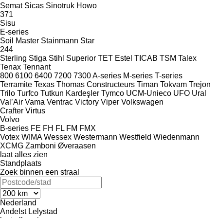
Semat
Sicas
Sinotruk Howo
371
Sisu
E-series
Soil Master
Stainmann
Star
244
Sterling
Stiga
Stihl
Superior
TET Estel
TICAB
TSM
Talex
Tenax
Tennant
800
6100
6400
7200
7300
A-series
M-series
T-series
Terramite
Texas
Thomas Constructeurs
Timan
Tokvam
Trejon
Trilo
Turfco
Tutkun Kardeşler
Tymco
UCM-Unieco
UFO
Ural
Val’Air
Vama
Ventrac
Victory
Viper
Volkswagen
Crafter
Virtus
Volvo
B-series
FE
FH
FL
FM
FMX
Votex
WIMA
Wessex
Westermann
Westfield
Wiedenmann
XCMG
Zamboni
Øveraasen
laat alles zien
Standplaats
Zoek binnen een straal
Nederland
Andelst
Lelystad