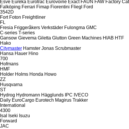
Esve
Eureka
Eurotrac
Eurovoirie
Exact
FAUN
FAW
Factory Cat
Falköping
Ferrari
Fimap
Fiorentini
Fliegl
Ford
3542D
Fort
Foton
Freightliner
FL
Fresia
Friggeråkers Verkstäder
Fulongma
GMC
C-series
T-series
Gansow
Gievema
Giletta
Glutton
Green Machines
HIAB
HTF
Hako
Citymaster
Hamster
Jonas
Scrubmaster
Hansa
Hauer
Hino
700
Hofmans
HMF
Holder
Holms
Honda
Howo
ZZ
Husqvarna
ST
Hydrog
Hydromann
Hägglunds
IPC
IVECO
Daily
EuroCargo
Eurotech
Magirus
Trakker
International
4300
Isal
Iseki
Isuzu
Forward
JAC