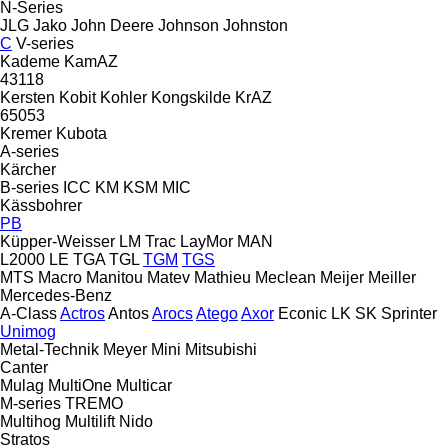
N-Series
JLG
Jako
John Deere
Johnson
Johnston
C
V-series
Kademe
KamAZ
43118
Kersten
Kobit
Kohler
Kongskilde
KrAZ
65053
Kremer
Kubota
A-series
Kärcher
B-series
ICC
KM
KSM
MIC
Kässbohrer
PB
Küpper-Weisser
LM Trac
LayMor
MAN
L2000
LE
TGA
TGL
TGM
TGS
MTS
Macro
Manitou
Matev
Mathieu
Meclean
Meijer
Meiller
Mercedes-Benz
A-Class
Actros
Antos
Arocs
Atego
Axor
Econic
LK
SK
Sprinter
Unimog
Metal-Technik
Meyer
Mini
Mitsubishi
Canter
Mulag
MultiOne
Multicar
M-series
TREMO
Multihog
Multilift
Nido
Stratos