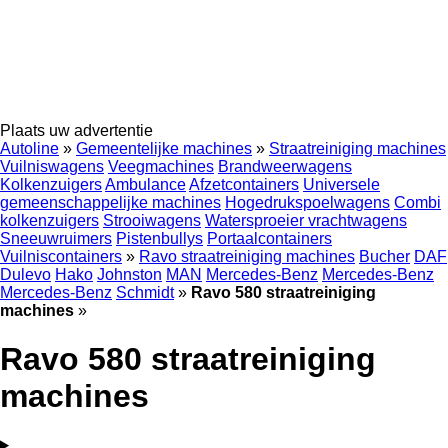
Plaats uw advertentie
Autoline
»
Gemeentelijke machines
»
Straatreiniging machines
Vuilniswagens
Veegmachines
Brandweerwagens
Kolkenzuigers
Ambulance
Afzetcontainers
Universele
gemeenschappelijke machines
Hogedrukspoelwagens
Combi
kolkenzuigers
Strooiwagens
Watersproeier vrachtwagens
Sneeuwruimers
Pistenbullys
Portaalcontainers
Vuilniscontainers
»
Ravo straatreiniging machines
Bucher
DAF
Dulevo
Hako
Johnston
MAN
Mercedes-Benz
Mercedes-Benz
Mercedes-Benz
Schmidt
»
Ravo 580 straatreiniging
machines
»
Ravo 580 straatreiniging
machines