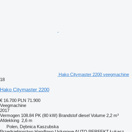
Hako Citymaster 2200 veegmachine
18
Hako Citymaster 2200
€ 16.700
PLN 71.900
Veegmachine
2017
Vermogen
108.84 PK (80 kW)
Brandstof
diesel
Volume
2,2 m³
Afdekking
2,6 m
Polen, Dębnica Kaszubska
Przedsiębiorstwo Handlowo Usługowe AUTO PERFEKT Łukasz