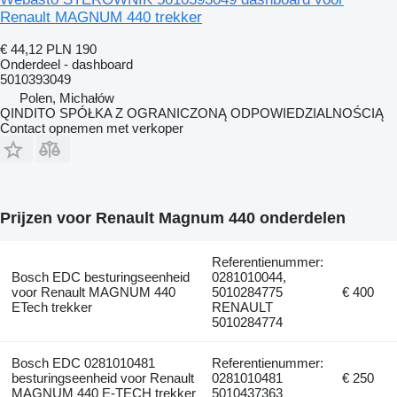
Renault MAGNUM 440 trekker
€ 44,12
PLN 190
Onderdeel - dashboard
5010393049
Polen, Michałów
QINDITO SPÓŁKA Z OGRANICZONĄ ODPOWIEDZIALNOŚCIĄ
Contact opnemen met verkoper
Prijzen voor Renault Magnum 440 onderdelen
Referentienummer:
Bosch EDC besturingseenheid
0281010044,
voor Renault MAGNUM 440
5010284775
€ 400
ETech trekker
RENAULT
5010284774
Bosch EDC 0281010481
Referentienummer:
besturingseenheid voor Renault
0281010481
€ 250
MAGNUM 440 E-TECH trekker
5010437363