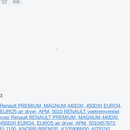
3
Renault PREMIUM, MAGNUM 440DXI, 450DXI EURO4,
EURO5 air dryer, APM, 5010 RENAULT voetremventiel
voor Renault RENAULT PREMIUM, MAGNUM 440DXI,
450DXI EURO4, EURO5 air dryer, APM, 5010457873,
EL1100, KNORR-BREMSE, K105906N50, K020741,