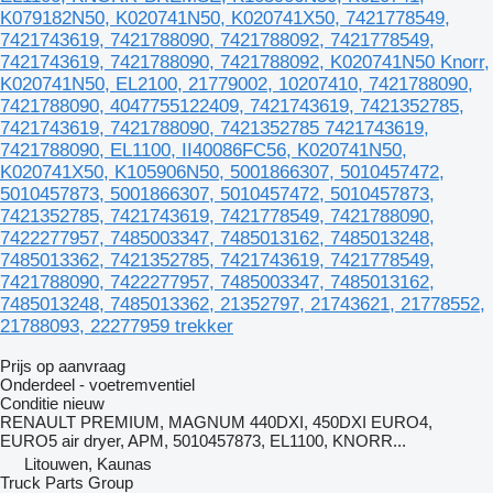
K079182N50, K020741N50, K020741X50, 7421778549,
7421743619, 7421788090, 7421788092, 7421778549,
7421743619, 7421788090, 7421788092, K020741N50 Knorr,
K020741N50, EL2100, 21779002, 10207410, 7421788090,
7421788090, 4047755122409, 7421743619, 7421352785,
7421743619, 7421788090, 7421352785 7421743619,
7421788090, EL1100, II40086FC56, K020741N50,
K020741X50, K105906N50, 5001866307, 5010457472,
5010457873, 5001866307, 5010457472, 5010457873,
7421352785, 7421743619, 7421778549, 7421788090,
7422277957, 7485003347, 7485013162, 7485013248,
7485013362, 7421352785, 7421743619, 7421778549,
7421788090, 7422277957, 7485003347, 7485013162,
7485013248, 7485013362, 21352797, 21743621, 21778552,
21788093, 22277959 trekker
Prijs op aanvraag
Onderdeel - voetremventiel
Conditie
nieuw
RENAULT PREMIUM, MAGNUM 440DXI, 450DXI EURO4,
EURO5 air dryer, APM, 5010457873, EL1100, KNORR...
Litouwen, Kaunas
Truck Parts Group