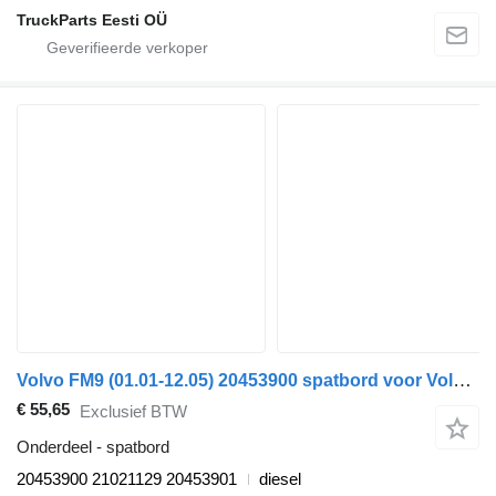
TruckParts Eesti OÜ
Volvo FM9 (01.01-12.05) 20453900 spatbord voor Volvo FM7-FM12, FM, FMX (1998-2014) trekker
€ 55,65
Exclusief BTW
Onderdeel - spatbord
20453900 21021129 20453901
diesel