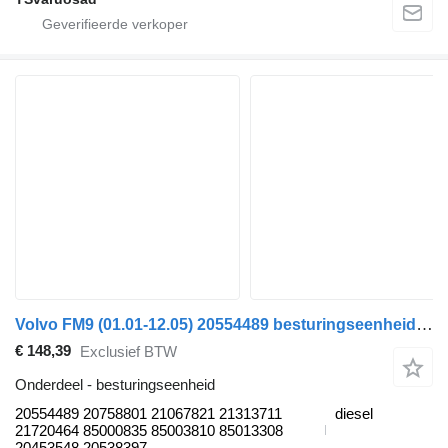
Volvo FM9 (01.01-12.05) 20554489 besturingseenheid voor Volvo FM7-FM12, FM, FMX (1998-2014) trekker
€ 148,39
Exclusief BTW
Onderdeel - besturingseenheid
20554489 20758801 21067821 21313711
diesel
21720464 85000835 85003810 85013308
20453548 20538397