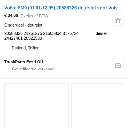
Volvo FM9 (01.01-12.05) 20588326 deurslot voor Volvo FM7-FM12, FM, FMX (1998-2014) trekker
€ 34,68
Exclusief BTW
Onderdeel - deurslot
20588326 21261275 21505894 3175724
diesel
24427401 20922539
Estland, Tallinn
TruckParts Eesti OÜ