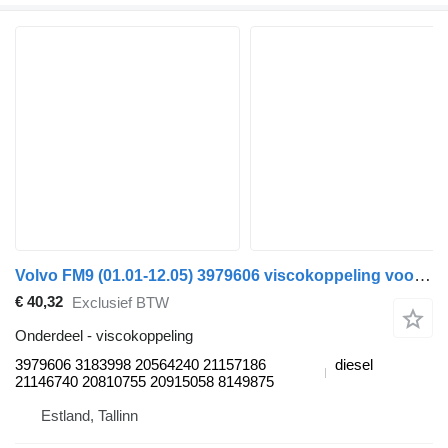
Volvo FM9 (01.01-12.05) 3979606 viscokoppeling voor Volvo FM7-FM12, FM, FMX (1998-2014) trekker
€ 40,32
Exclusief BTW
Onderdeel - viscokoppeling
3979606 3183998 20564240 21157186
diesel
21146740 20810755 20915058 8149875
Estland, Tallinn