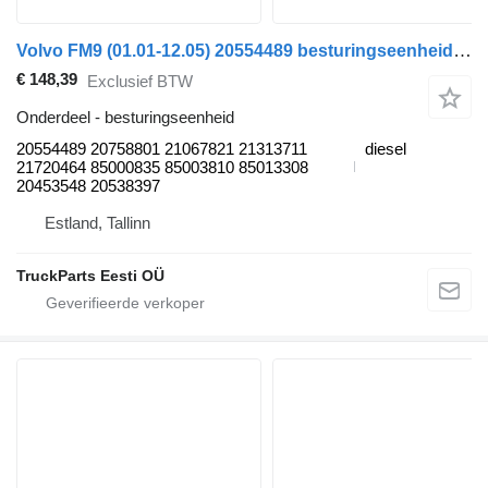
Volvo FM9 (01.01-12.05) 20554489 besturingseenheid voor Volvo FM7-FM12, FM, FMX (1998-2014) trekker
€ 148,39
Exclusief BTW
Onderdeel - besturingseenheid
20554489 20758801 21067821 21313711
diesel
21720464 85000835 85003810 85013308
20453548 20538397
Estland, Tallinn
TruckParts Eesti OÜ