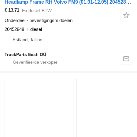
Headlamp Frame RH Volvo FM9 (01.01-12.05) 20452848 voor Volvo FM7-FM12, FM, FMX (1998-2014) trekker
€ 13,71
Exclusief BTW
Onderdeel - bevestigingsmiddelen
20452848
diesel
Estland, Tallinn
TruckParts Eesti OÜ