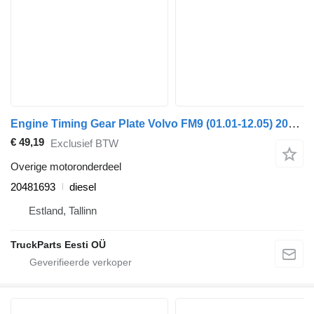
Engine Timing Gear Plate Volvo FM9 (01.01-12.05) 20481693 voor Volvo FM7-FM12, FM, FMX (1998-2014) trekker
€ 49,19
Exclusief BTW
Overige motoronderdeel
20481693
diesel
Estland, Tallinn
TruckParts Eesti OÜ