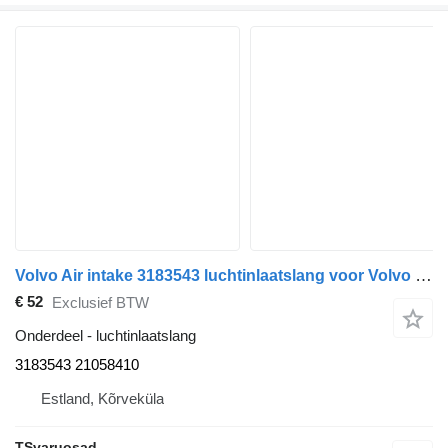
Volvo Air intake 3183543 luchtinlaatslang voor Volvo FM9 trekker
€ 52
Exclusief BTW
Onderdeel - luchtinlaatslang
3183543 21058410
Estland, Kõrveküla
TSvaruosad