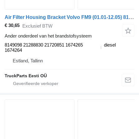
Air Filter Housing Bracket Volvo FM9 (01.01-12.05) 8149098 voor Volvo FM7-FM12, FM, FMX (1998-2014) trekker
€ 30,65
Exclusief BTW
Ander onderdeel van het brandstofsysteem
8149098 21288830 21720851 1674265
diesel
1674264
Estland, Tallinn
TruckParts Eesti OÜ