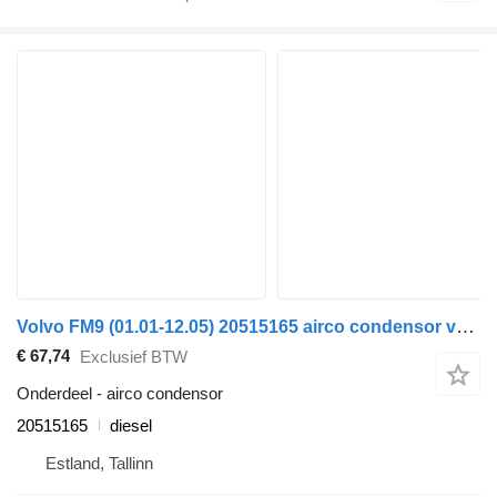
Volvo FM9 (01.01-12.05) 20515165 airco condensor voor Volvo FM7-FM12, FM, FMX (1998-2014) trekker
€ 67,74
Exclusief BTW
Onderdeel - airco condensor
20515165
diesel
Estland, Tallinn