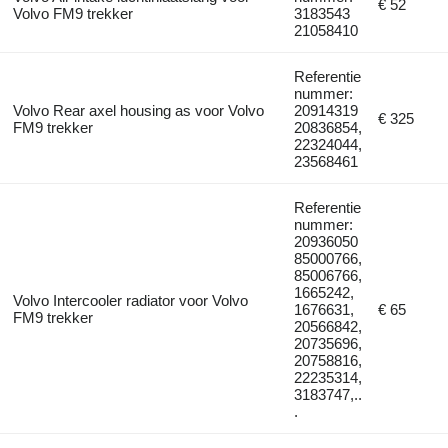
€ 52
Volvo FM9 trekker
3183543
21058410
Referentie
nummer:
Volvo Rear axel housing as voor Volvo
20914319
€ 325
FM9 trekker
20836854,
22324044,
23568461
Referentie
nummer:
20936050
85000766,
85006766,
1665242,
Volvo Intercooler radiator voor Volvo
1676631,
€ 65
FM9 trekker
20566842,
20735696,
20758816,
22235314,
3183747,..
.