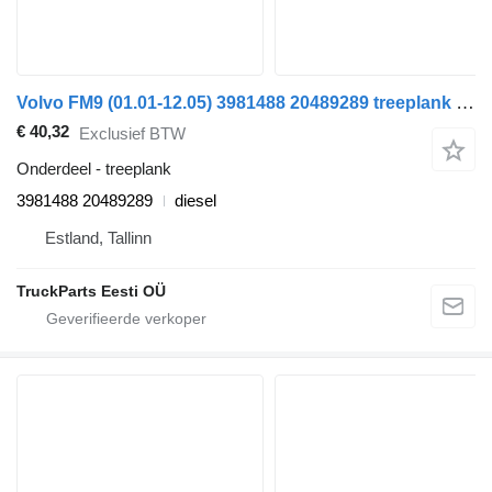
Volvo FM9 (01.01-12.05) 3981488 20489289 treeplank voor Volvo FM7-FM12, FM, FMX (1998-2014) trekker
€ 40,32
Exclusief BTW
Onderdeel - treeplank
3981488 20489289
diesel
Estland, Tallinn
TruckParts Eesti OÜ