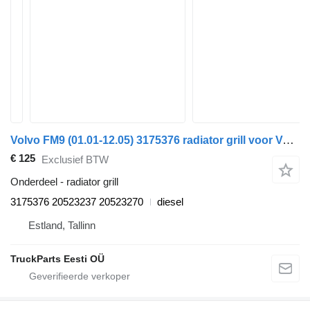
Volvo FM9 (01.01-12.05) 3175376 radiator grill voor Volvo FM7-FM12, FM, FMX (1998-2014) trekker
€ 125
Exclusief BTW
Onderdeel - radiator grill
3175376 20523237 20523270
diesel
Estland, Tallinn
TruckParts Eesti OÜ