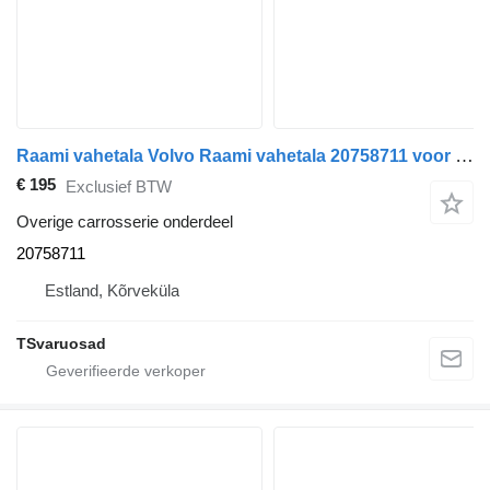
Raami vahetala Volvo Raami vahetala 20758711 voor Volvo FM9 trekker
€ 195
Exclusief BTW
Overige carrosserie onderdeel
20758711
Estland, Kõrveküla
TSvaruosad