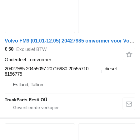
Volvo FM9 (01.01-12.05) 20427985 omvormer voor Volvo FM7-FM12, FM, FMX (1998-2014) trekker
€ 50
Exclusief BTW
Onderdeel - omvormer
20427985 20455097 20716980 20555710
diesel
8156775
Estland, Tallinn
TruckParts Eesti OÜ