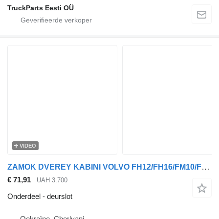
TruckParts Eesti OÜ
VIDEO
ZAMOK DVEREY KABINI VOLVO FH12/FH16/FM10/FM12/FM7/FM9/FMX, MAN T deurslot voor Volvo FM9, FM 10, TGS, FH16, TGX, FH 12, FH 16, FM 12, TGA, TGL, FM-7, FM7 trekker
€ 71,91
UAH 3.700
Onderdeel - deurslot
Oekraïne, Cherlyani