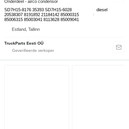
Onderdeel - airco condensor
SD7H15-8176 35393 SD7H15-6028
diesel
20538307 8191892 21184142 85000315
85006315 85003041 8113628 85009041
Estland, Tallinn
TruckParts Eesti OÜ