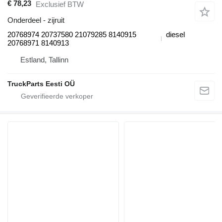
€ 78,23
Exclusief BTW
Onderdeel - zijruit
20768974 20737580 21079285 8140915
diesel
20768971 8140913
Estland, Tallinn
TruckParts Eesti OÜ