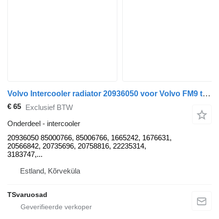
Volvo Intercooler radiator 20936050 voor Volvo FM9 trekker
€ 65
Exclusief BTW
Onderdeel - intercooler
20936050 85000766, 85006766, 1665242, 1676631,
20566842, 20735696, 20758816, 22235314,
3183747,...
Estland, Kõrveküla
TSvaruosad