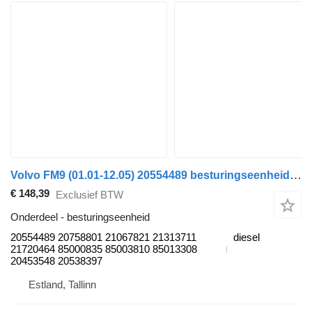
Volvo FM9 (01.01-12.05) 20554489 besturingseenheid voor Volvo FM7-FM12, FM, FMX (1998-2014) trekker
€ 148,39
Exclusief BTW
Onderdeel - besturingseenheid
20554489 20758801 21067821 21313711
diesel
21720464 85000835 85003810 85013308
20453548 20538397
Estland, Tallinn