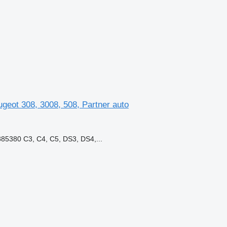
geot 308, 3008, 508, Partner auto
380 C3, C4, C5, DS3, DS4,...