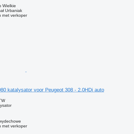
 Wielkie
hał Urbaniak
 met verkoper
0 katalysator voor Peugeot 308 - 2.0HDi auto
BTW
ysator
y wydechowe
 met verkoper