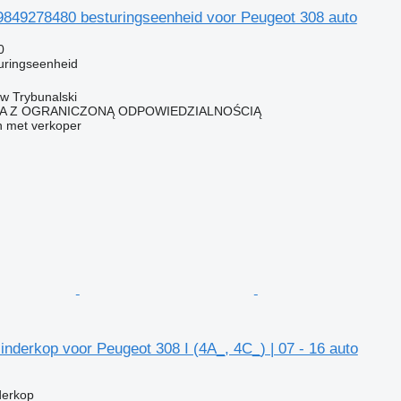
849278480 besturingseenheid voor Peugeot 308 auto
0
uringseenheid
ów Trybunalski
KA Z OGRANICZONĄ ODPOWIEDZIALNOŚCIĄ
 met verkoper
inderkop voor Peugeot 308 I (4A_, 4C_) | 07 - 16 auto
g
derkop