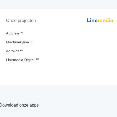
Onze projecten
Autoline™
Machineryline™
Agroline™
Linemedia Digital ™
Download onze apps