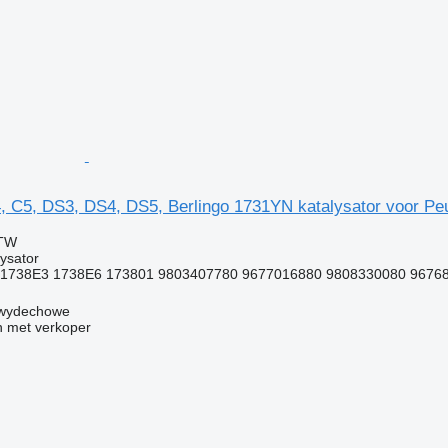
, C5, DS3, DS4, DS5, Berlingo 1731YN katalysator voor Peu
BTW
ysator
1738E3 1738E6 173801 9803407780 9677016880 9808330080 9676885
y wydechowe
 met verkoper