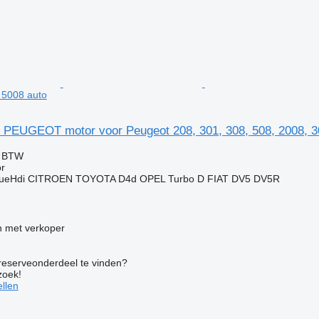
 5008 auto
PEUGEOT motor voor Peugeot 208, 301, 308, 508, 2008, 3
f BTW
r
ueHdi CITROEN TOYOTA D4d OPEL Turbo D FIAT DV5 DV5R
 met verkoper
 reserveonderdeel te vinden?
zoek!
llen