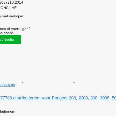
5057210,2014
RGONCILHE
 met verkoper
nes of voertuigen?
ns doen!
vertentie
5008 auto
7780 distributieriem voor Peugeot 208, 2008, 308, 3008, 5
ibutieriem