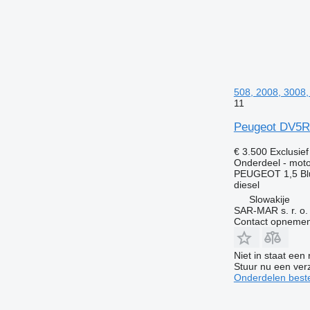
508, 2008, 3008,
11
Peugeot DV5R 
€ 3.500
Exclusie
Onderdeel - moto
PEUGEOT 1,5 Bl
diesel
Slowakije
SAR-MAR s. r. o.
Contact opnemen
Niet in staat een
Stuur nu een ver
Onderdelen beste