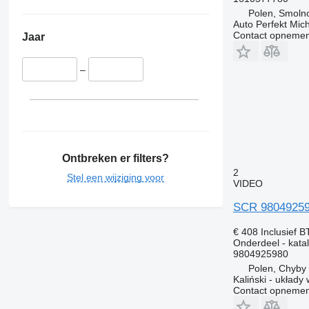
Polen, Smolno
Auto Perfekt Mic
Contact opnemen
Jaar
–
Ontbreken er filters?
2
Stel een wijziging voor
VIDEO
SCR 980492598
€ 408
Inclusief 
Onderdeel - katal
9804925980
Polen, Chyby
Kaliński - układ
Contact opnemen