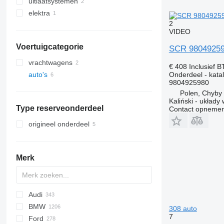
uitlaatsystemen
motoren
elektra
cilinderkoppen
katalysatoren
2
distributieriemen
besturingseenheiden
VIDEO
Voertuigcategorie
SCR 980492598
vrachtwagens
€ 408
Inclusief 
Onderdeel - katal
auto's
9804925980
Polen, Chyby
Kaliński - układ
Type reserveonderdeel
Contact opnemen
origineel onderdeel
Merk
Audi
159
BMW
Stelvio
A-series
308 auto
7
Ford
Q-series
1-Series
Silverado
Berlingo
Duster
Durango
500-series
500