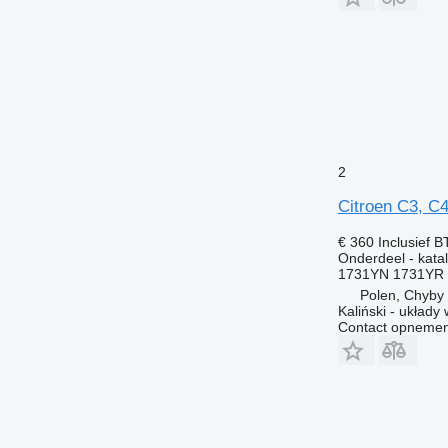
2
Citroen C3, C4
€ 360
Inclusief 
Onderdeel - katal
1731YN 1731YR 
Polen, Chyby
Kaliński - układ
Contact opnemen