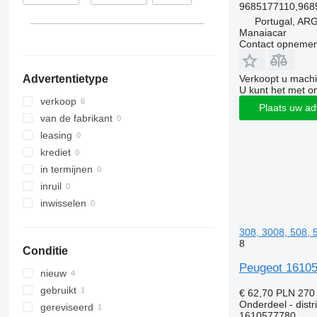
9685177110,968
Portugal, A
Manaiacar
Contact opnemen
Verkoopt u machi
Advertentietype
U kunt het met o
verkoop
Plaats uw ad
van de fabrikant
leasing
krediet
in termijnen
inruil
inwisselen
308, 3008, 508, 
8
Conditie
Peugeot 161057
nieuw
gebruikt
€ 62,70
PLN 270
Onderdeel - distr
gereviseerd
1610577780