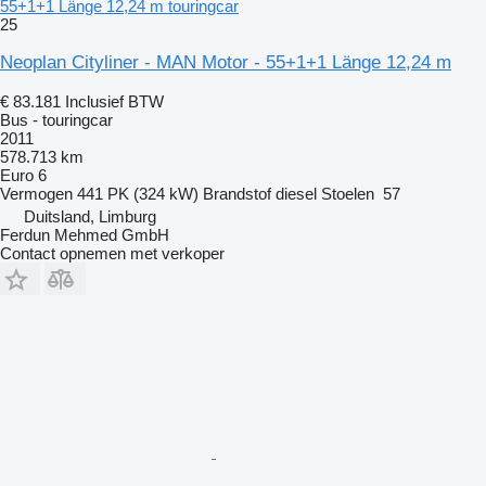
55+1+1 Länge 12,24 m touringcar
25
Neoplan Cityliner - MAN Motor - 55+1+1 Länge 12,24 m
€ 83.181
Inclusief BTW
Bus - touringcar
2011
578.713 km
Euro 6
Vermogen
441 PK (324 kW)
Brandstof
diesel
Stoelen
57
Duitsland, Limburg
Ferdun Mehmed GmbH
Contact opnemen met verkoper