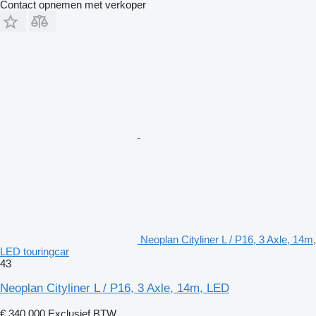
Contact opnemen met verkoper
Neoplan Cityliner L / P16, 3 Axle, 14m,
LED touringcar
43
Neoplan Cityliner L / P16, 3 Axle, 14m, LED
€ 340.000
Exclusief BTW