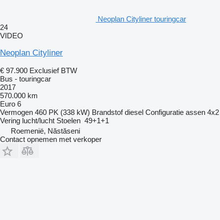
Neoplan Cityliner touringcar
24
VIDEO
Neoplan Cityliner
€ 97.900
Exclusief BTW
Bus - touringcar
2017
570.000 km
Euro 6
Vermogen
460 PK (338 kW)
Brandstof
diesel
Configuratie assen
4x2
Vering
lucht/lucht
Stoelen
49+1+1
Roemenië, Năstăseni
Contact opnemen met verkoper