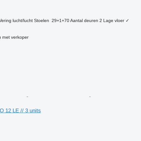
Vering
lucht/lucht
Stoelen
29+1+70
Aantal deuren
2
Lage vloer
✓
n
 met verkoper
 12 LE // 3 units
g