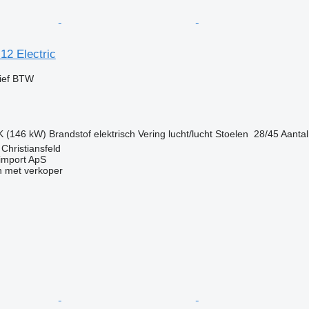
12 Electric
ief BTW
K (146 kW)
Brandstof
elektrisch
Vering
lucht/lucht
Stoelen
28/45
Aantal
hristiansfeld
import ApS
 met verkoper