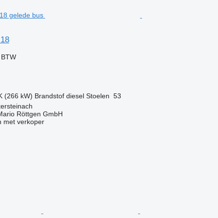
 18
f BTW
K (266 kW)
Brandstof
diesel
Stoelen
53
tersteinach
Mario Röttgen GmbH
 met verkoper