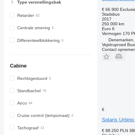
Type versnellingsbak
€ 66.900
Exclusi
Stadsbus
Retarder
2017
250.000 km
Centrale smering
Euro 6
Vermogen
170 P
Denemarken, C
Differentieelblokkering
Vejstruproed Bus
Contact opnemen
Cabine
Rechtsgestuurd
Standkachel
Airco
6
Cruise control (tempomaat)
Solaris Urbino
Tachograaf
€ 88.250
PLN 38