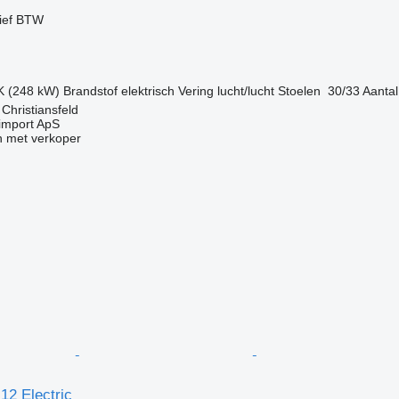
ief BTW
K (248 kW)
Brandstof
elektrisch
Vering
lucht/lucht
Stoelen
30/33
Aantal
hristiansfeld
import ApS
 met verkoper
12 Electric