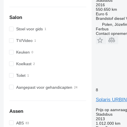
Stadsbus
2016
550.650 km
Euro 6
Salon
Brandstof
diesel
Polen, Józefi
Ferbus
Stoel voor gids
Contact opnemen
TV/Video
Keuken
Koelkast
Toilet
Aangepast voor gehandicapten
8
Solaris URBINO
Prijs op aanvraa
Assen
Stadsbus
2013
ABS
1.012.000 km