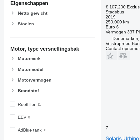
Eigenschappen
€ 107.200
Exclus
Stadsbus
Netto gewicht
2019
250.000 km
Stoelen
Euro 6
Vermogen
337 P
Denemarken, C
Vejstruproed Bus
Motor, type versnellingsbak
Contact opnemen
Motormerk
Motormodel
Motorvermogen
Brandstof
Roetfilter
EEV
7
AdBlue tank
Solaris Urbino 