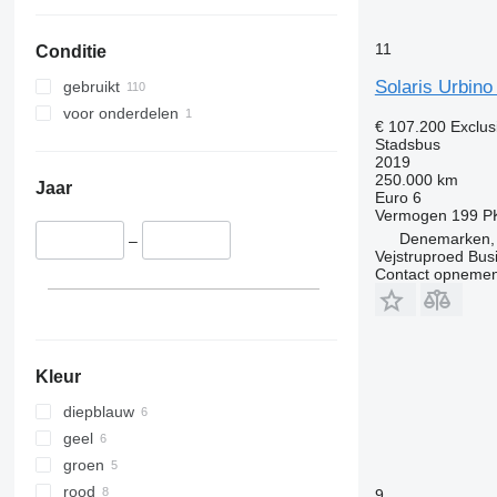
11
Conditie
Solaris Urbino 
gebruikt
voor onderdelen
€ 107.200
Exclus
Stadsbus
2019
250.000 km
Jaar
Euro 6
Vermogen
199 P
Denemarken, C
–
Vejstruproed Bus
Contact opnemen
Kleur
diepblauw
geel
groen
rood
9