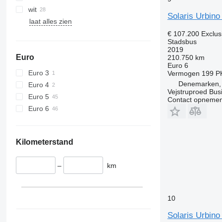
wit
Solaris Urbino 
laat alles zien
€ 107.200
Exclus
Stadsbus
2019
Euro
210.750 km
Euro 6
Euro 3
Vermogen
199 P
Denemarken, C
Euro 4
Vejstruproed Bus
Euro 5
Contact opnemen
Euro 6
Kilometerstand
–
km
10
Solaris Urbino 