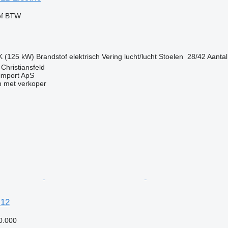
ef BTW
K (125 kW)
Brandstof
elektrisch
Vering
lucht/lucht
Stoelen
28/42
Aantal
hristiansfeld
import ApS
 met verkoper
 12
0.000