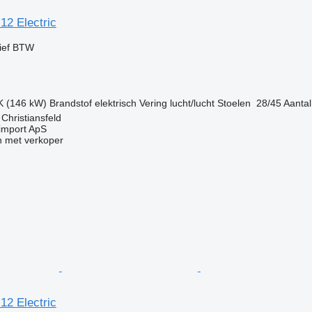
12 Electric
ief BTW
K (146 kW)
Brandstof
elektrisch
Vering
lucht/lucht
Stoelen
28/45
Aantal
hristiansfeld
import ApS
 met verkoper
12 Electric