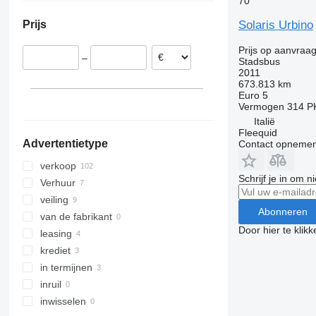
70
Polen
S-series
Solaris Urbino
Prijs
Italië
Litouwen
Prijs op aanvraa
–
Stadsbus
Zweden
2011
Denemarken
673.813 km
Euro 5
Slowakije
Vermogen
314 P
Noorwegen
Italië
laat alles zien
Fleequid
Advertentietype
Contact opnemen
verkoop
Schrijf je in om 
Verhuur
veiling
Abonneren
van de fabrikant
Door hier te klik
leasing
krediet
in termijnen
inruil
inwisselen