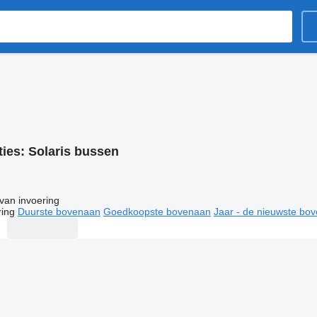
ties:
Solaris bussen
van invoering
ring
Duurste bovenaan
Goedkoopste bovenaan
Jaar - de nieuwste bo