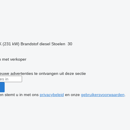
g
K (231 kW)
Brandstof
diesel
Stoelen
30
 met verkoper
nieuwe advertenties te ontvangen uit deze sectie
ken stemt u in met ons
privacybeleid
en onze
gebruikersvoorwaarden
.