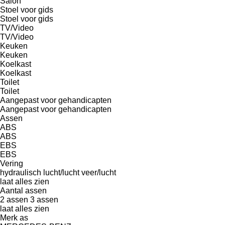
Salon
Stoel voor gids
Stoel voor gids
TV/Video
TV/Video
Keuken
Keuken
Koelkast
Koelkast
Toilet
Toilet
Aangepast voor gehandicapten
Aangepast voor gehandicapten
Assen
ABS
ABS
EBS
EBS
Vering
hydraulisch
lucht/lucht
veer/lucht
laat alles zien
Aantal assen
2 assen
3 assen
laat alles zien
Merk as