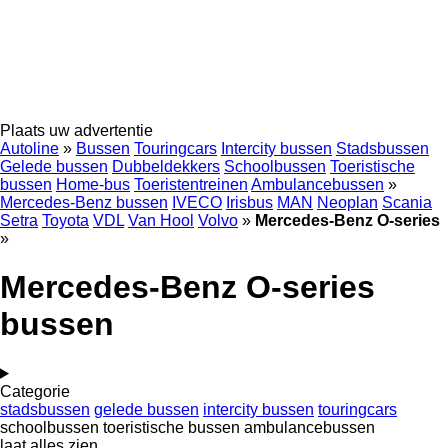
Plaats uw advertentie
Autoline
»
Bussen
Touringcars
Intercity bussen
Stadsbussen
Gelede bussen
Dubbeldekkers
Schoolbussen
Toeristische
bussen
Home-bus
Toeristentreinen
Ambulancebussen
»
Mercedes-Benz bussen
IVECO
Irisbus
MAN
Neoplan
Scania
Setra
Toyota
VDL
Van Hool
Volvo
»
Mercedes-Benz O-series
»
Mercedes-Benz O-series
bussen
Categorie
stadsbussen
gelede bussen
intercity bussen
touringcars
schoolbussen
toeristische bussen
ambulancebussen
laat alles zien