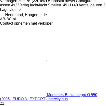
Vermogen
299 PK (220 kW)
Brandstof
diesel
Configuratie
assen
4x2
Vering
lucht/lucht
Stoelen
49+1+40
Aantal deuren
2
Lage vloer
✓
Nederland, Hoogerheide
AB-BC.nl
Contact opnemen met verkoper
Mercedes-Benz Integro O 550
(2005 | EURO 3 | EXPORT) intercity bus
22