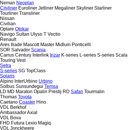
Neman
Neoplan
Cityliner
Euroliner
Jetliner
Megaliner
Skyliner
Starliner
Tourliner
Transliner
Nissan
Civilian
Optare
Otokar
Navigo
Sultan
Ulyso T
Vectio
Renault
Ares
Iliade
Mascott
Master
Midlum
Ponticelli
SOR
Salvador
Scania
Carrus
Century
Interlink
Irizar
K-series
L-series
S-series
Scala
Touring
Vest
Setra
S-series
SG
TopClass
Solaris
Alpino
InterUrbino
Urbino
Solbus
Sunsundegui
Temsa
LD
MD
Maraton
Opalin
Prestij
RD
Safari
Tourmalin
Thomas
Toyota
Caetano
Coaster
Hino
VDL Berkhof
Ambassador
Axial
VDL Bova
FHD
Futura
Lexio
Magiq
VDL Jonckheere