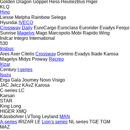
Golden Dragon
Göppel
Hess
HeuliezBus
Higer
KLQ
Hino
Liesse
Melpha
Rainbow
Selega
Hyundai
IVECO
Crossway
Daily
EuroCargo
Euroclass
Eurorider
Evadys
Ferqui
Sunrise
Magelys
Mago
Marcopolo
Mobi
Rapido
Wing
Indcar
Integro
International
530
Irisbus
Ares
Axer
Citelis
Crossway
Domino
Evadys
Iliade
Karosa
Magelys
Midys
Proway
Recreo
Irizar
Century
I-series
Isuzu
Erga
Gala
Journey
Novo
Visigo
JAC
Jelcz
KAvZ
Karosa
C-series
LC
Karsan
STAR
King Long
HIGER
XMQ
Kässbohrer
LVTong
Leyland
MAN
A-series
IRIZAR
LE
Lion's series
NL series
TGE
TGM
MAZ