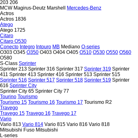
203
206
MCW
Magirus-Deutz
Marshell
Mercedes-Benz
Actros
Actros 1836
Atego
Atego 1725
Citaro
Citaro O530
Conecto
Integro
Intouro
MB
Mediano
O-series
O303
O345
O350
O403
O404
O405
O510
O530
O550
O560
O580
S-Class
Sprinter
Sprinter 213
Sprinter 316
Sprinter 317
Sprinter 319
Sprinter
411
Sprinter 413
Sprinter 416
Sprinter 513
Sprinter 515
Sprinter 516
Sprinter 517
Sprinter 518
Sprinter 519
Sprinter
616
Sprinter City
Sprinter City 65
Sprinter City 77
Tourino
Tourismo
Tourismo 15
Tourismo 16
Tourismo 17
Tourismo R2
Travego
Travego 15
Travego 16
Travego 17
Vario
Vario 813
Vario 814
Vario 815
Vario 816
Vario 818
Mitsubishi Fuso
Mitsubishi
L-series