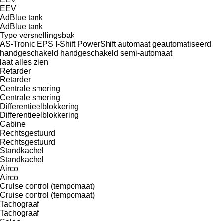
EEV
AdBlue tank
AdBlue tank
Type versnellingsbak
AS-Tronic
EPS
I-Shift
PowerShift
automaat
geautomatiseerd
handgeschakeld
handgeschakeld
semi-automaat
laat alles zien
Retarder
Retarder
Centrale smering
Centrale smering
Differentieelblokkering
Differentieelblokkering
Cabine
Rechtsgestuurd
Rechtsgestuurd
Standkachel
Standkachel
Airco
Airco
Cruise control (tempomaat)
Cruise control (tempomaat)
Tachograaf
Tachograaf