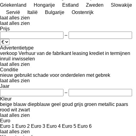
Griekenland
Hongarije
Estland
Zweden
Slowakije
Servië
Italië
Bulgarije
Oostenrijk
laat alles zien
laat alles zien
Prijs
–
Advertentietype
verkoop
Verhuur
van de fabrikant
leasing
krediet
in termijnen
inruil
inwisselen
laat alles zien
Conditie
nieuw
gebruikt
schade
voor onderdelen
met gebrek
laat alles zien
Jaar
–
Kleur
beige
blauw
diepblauw
geel
goud
grijs
groen
metallic
paars
rood
wit
zwart
laat alles zien
Euro
Euro 1
Euro 2
Euro 3
Euro 4
Euro 5
Euro 6
laat alles zien