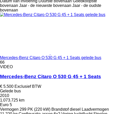
Datum van invoering
Duurste bovenaan
Goedkoopste
bovenaan
Jaar - de nieuwste bovenaan
Jaar - de oudste
bovenaan
Mercedes-Benz Citaro O 530 G 45 + 1 Seats gelede bus
66
VIDEO
Mercedes-Benz Citaro O 530 G 45 + 1 Seats
€ 5.500
Exclusief BTW
Gelede bus
2010
1.073.725 km
Euro 5
Vermogen
299 PK (220 kW)
Brandstof
diesel
Laadvermogen
11.220 kg
Configuratie assen
6x2
Vering
lucht/lucht
Stoelen