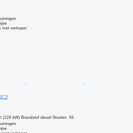
uiningen
ijse
 met verkoper
 SC2
g
K (228 kW)
Brandstof
diesel
Stoelen
55
uiningen
ijse
 met verkoper