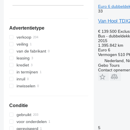
Spanje
Euro 6 dubbelde
Bulgarije
33
laat alles zien
Van Hool TD
Advertentietype
€ 139.500
Exclus
Bus - dubbeldekk
verkoop
2015
veiling
1.395.842 km
Euro 6
van de fabrikant
Vermogen
510 P
leasing
Nederland, N
krediet
Gebo Tours
Contact opnemen
in termijnen
inruil
inwisselen
Conditie
gebruikt
voor onderdelen
5
gereviseerd