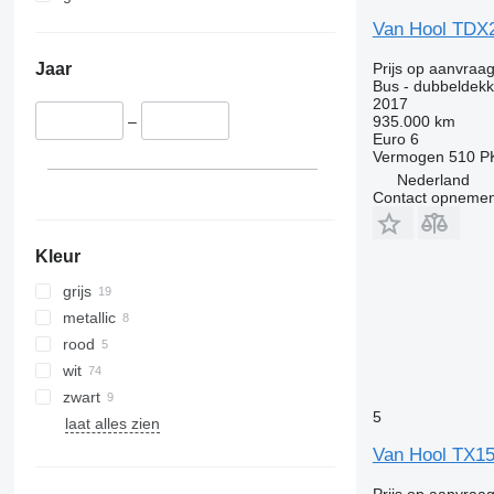
Van Hool TDX
Prijs op aanvraa
Jaar
Bus - dubbeldekk
2017
935.000 km
–
Euro 6
Vermogen
510 P
Nederland
Contact opnemen
Kleur
grijs
metallic
rood
wit
zwart
5
laat alles zien
Van Hool TX15
Prijs op aanvraa