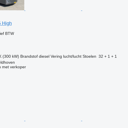
 High
ief BTW
K (300 kW)
Brandstof
diesel
Vering
lucht/lucht
Stoelen
32 + 1 + 1
eldhoven
 met verkoper