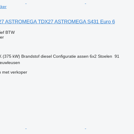
kker
X27 ASTROMEGA TDX27 ASTROMEGA S431 Euro 6
ief BTW
er
K (375 kW)
Brandstof
diesel
Configuratie assen
6x2
Stoelen
91
ieuwleusen
 met verkoper