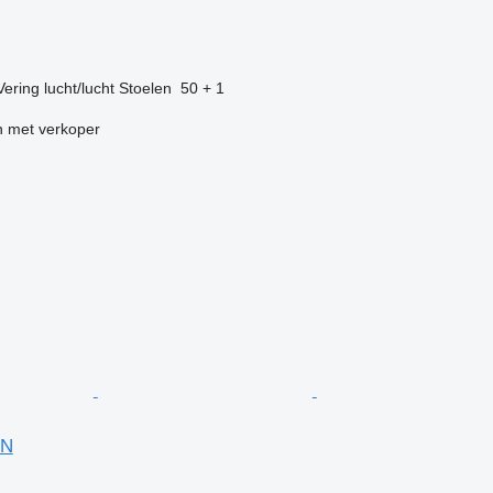
Vering
lucht/lucht
Stoelen
50 + 1
 met verkoper
SN
g