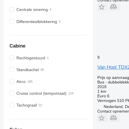
Centrale smering
Differentieelblokkering
Cabine
9
Rechtsgestuurd
Van Hool TDX
Standkachel
Prijs op aanvraa
Airco
Bus - dubbeldekk
2018
1 km
Cruise control (tempomaat)
Euro 6
Vermogen
510 P
Tachograaf
Nederland, D
Contact opnemen