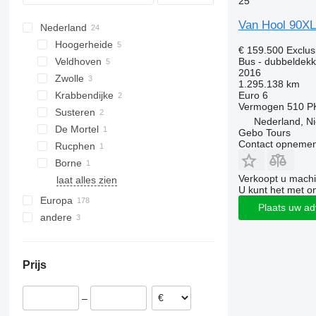
25
Tourino
B-series
T916
T915 Acron
Van Hool 90X
Nederland
Tourismo
BM
T917
T915 Alicron
T916 Acron
Hoogerheide
Travego
Carrus
T918
T916 Alicron
T917 Acron
€ 159.500
Exclus
Bus - dubbeldekk
Veldhoven
Vario
PL
TD
T916 Astron
T917 Altano
T918 Altano
2016
Zwolle
S-series
TX
TD 925 Astromega
1.295.138 km
Euro 6
Krabbendijke
TD 927 Astromega
TX11
Vermogen
510 P
Susteren
TDX
TX15 Acron
TX11 Alicron
Nederland, N
De Mortel
TX16
TDX20 Altano
Gebo Tours
Contact opnemen
Rucphen
TX17
TDX25
TX16 Alicron
Borne
TX18
TDX27
TX16 Astronef
TX17 Acron
Verkoopt u machi
laat alles zien
TDX27 Astromega
U kunt het met o
Europa
Plaats uw ad
andere
België
Polen
Oekraïne
Duitsland
Moldavië
Prijs
Frankrijk
Italië
–
Slovenië