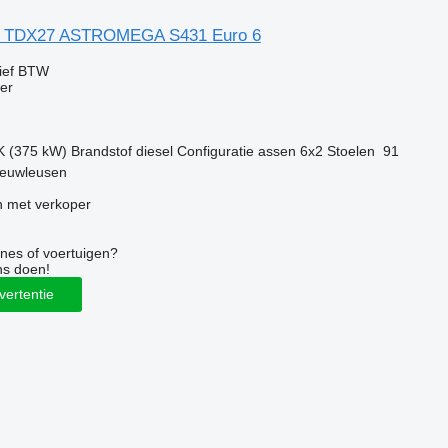
L TDX27 ASTROMEGA S431 Euro 6
ief BTW
er
K (375 kW)
Brandstof
diesel
Configuratie assen
6x2
Stoelen
91
ieuwleusen
 met verkoper
nes of voertuigen?
ns doen!
vertentie