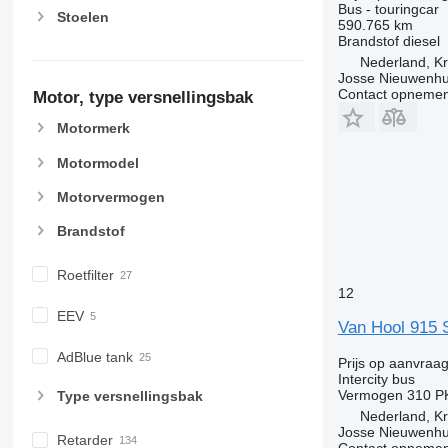
Bus - touringcar
Stoelen
590.765 km
Brandstof
diesel
Nederland, Kr
Josse Nieuwenhu
Contact opnemen
Motor, type versnellingsbak
Motormerk
Motormodel
Motorvermogen
Brandstof
Roetfilter
12
EEV
Van Hool 915
AdBlue tank
Prijs op aanvraa
Intercity bus
Vermogen
310 P
Type versnellingsbak
Nederland, Kr
Josse Nieuwenhu
Retarder
Contact opnemen