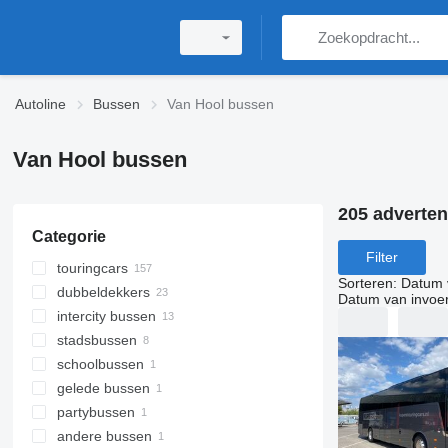
Autoline
Bussen
Van Hool bussen
Van Hool bussen
205 adverten
Categorie
Filter
touringcars
Sorteren
:
Datum 
dubbeldekkers
Datum van invoe
intercity bussen
stadsbussen
schoolbussen
gelede bussen
partybussen
andere bussen