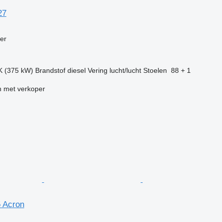
27
g
er
K (375 kW)
Brandstof
diesel
Vering
lucht/lucht
Stoelen
88 + 1
 met verkoper
 Acron
g