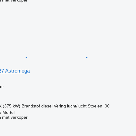
27 Astromega
g
er
K (375 kW)
Brandstof
diesel
Vering
lucht/lucht
Stoelen
90
e Mortel
 met verkoper