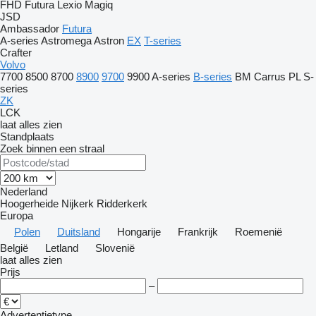
FHD
Futura
Lexio
Magiq
JSD
Ambassador
Futura
A-series
Astromega
Astron
EX
T-series
Crafter
Volvo
7700
8500
8700
8900
9700
9900
A-series
B-series
BM
Carrus
PL
S-
series
ZK
LCK
laat alles zien
Standplaats
Zoek binnen een straal
Nederland
Hoogerheide
Nijkerk
Ridderkerk
Europa
Polen
Duitsland
Hongarije
Frankrijk
Roemenië
België
Letland
Slovenië
laat alles zien
Prijs
–
Advertentietype