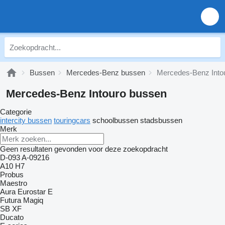
Bussen
Mercedes-Benz bussen
Mercedes-Benz Into
Mercedes-Benz Intouro bussen
Categorie
intercity bussen
touringcars
schoolbussen
stadsbussen
Merk
Geen resultaten gevonden voor deze zoekopdracht
D-093
A-09216
A10
H7
Probus
Maestro
Aura
Eurostar E
Futura
Magiq
SB
XF
Ducato