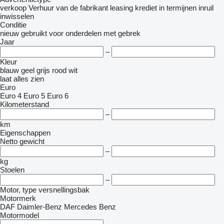
verkoop
Verhuur
van de fabrikant
leasing
krediet
in termijnen
inruil
inwisselen
Conditie
nieuw
gebruikt
voor onderdelen
met gebrek
Jaar
–
Kleur
blauw
geel
grijs
rood
wit
laat alles zien
Euro
Euro 4
Euro 5
Euro 6
Kilometerstand
–
km
Eigenschappen
Netto gewicht
–
kg
Stoelen
–
Motor, type versnellingsbak
Motormerk
DAF
Daimler-Benz
Mercedes Benz
Motormodel