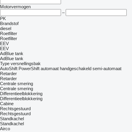
Motorvermogen
–
PK
Brandstof
diesel
Roetfilter
Roetfilter
EEV
EEV
AdBlue tank
AdBlue tank
Type versnellingsbak
AutoShift
PowerShift
automaat
handgeschakeld
semi-automaat
Retarder
Retarder
Centrale smering
Centrale smering
Differentieelblokkering
Differentieelblokkering
Cabine
Rechtsgestuurd
Rechtsgestuurd
Standkachel
Standkachel
Airco