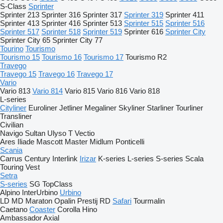
S-Class
Sprinter
Sprinter 213
Sprinter 316
Sprinter 317
Sprinter 319
Sprinter 411
Sprinter 413
Sprinter 416
Sprinter 513
Sprinter 515
Sprinter 516
Sprinter 517
Sprinter 518
Sprinter 519
Sprinter 616
Sprinter City
Sprinter City 65
Sprinter City 77
Tourino
Tourismo
Tourismo 15
Tourismo 16
Tourismo 17
Tourismo R2
Travego
Travego 15
Travego 16
Travego 17
Vario
Vario 813
Vario 814
Vario 815
Vario 816
Vario 818
L-series
Cityliner
Euroliner
Jetliner
Megaliner
Skyliner
Starliner
Tourliner
Transliner
Civilian
Navigo
Sultan
Ulyso T
Vectio
Ares
Iliade
Mascott
Master
Midlum
Ponticelli
Scania
Carrus
Century
Interlink
Irizar
K-series
L-series
S-series
Scala
Touring
Vest
Setra
S-series
SG
TopClass
Alpino
InterUrbino
Urbino
LD
MD
Maraton
Opalin
Prestij
RD
Safari
Tourmalin
Caetano
Coaster
Corolla
Hino
Ambassador
Axial