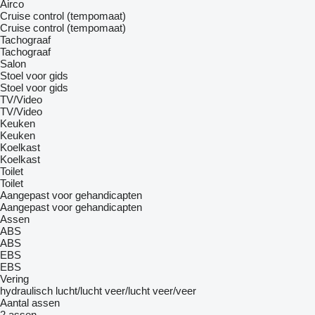
Airco
Cruise control (tempomaat)
Cruise control (tempomaat)
Tachograaf
Tachograaf
Salon
Stoel voor gids
Stoel voor gids
TV/Video
TV/Video
Keuken
Keuken
Koelkast
Koelkast
Toilet
Toilet
Aangepast voor gehandicapten
Aangepast voor gehandicapten
Assen
ABS
ABS
EBS
EBS
Vering
hydraulisch
lucht/lucht
veer/lucht
veer/veer
Aantal assen
2 assen