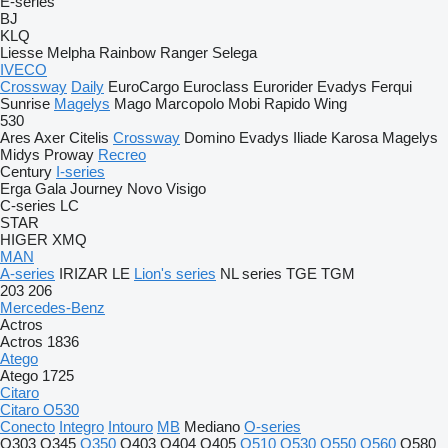
E-series
BJ
KLQ
Liesse
Melpha
Rainbow
Ranger
Selega
IVECO
Crossway
Daily
EuroCargo
Euroclass
Eurorider
Evadys
Ferqui
Sunrise
Magelys
Mago
Marcopolo
Mobi
Rapido
Wing
530
Ares
Axer
Citelis
Crossway
Domino
Evadys
Iliade
Karosa
Magelys
Midys
Proway
Recreo
Century
I-series
Erga
Gala
Journey
Novo
Visigo
C-series
LC
STAR
HIGER
XMQ
MAN
A-series
IRIZAR
LE
Lion's series
NL series
TGE
TGM
203
206
Mercedes-Benz
Actros
Actros 1836
Atego
Atego 1725
Citaro
Citaro O530
Conecto
Integro
Intouro
MB
Mediano
O-series
O303
O345
O350
O403
O404
O405
O510
O530
O550
O560
O580