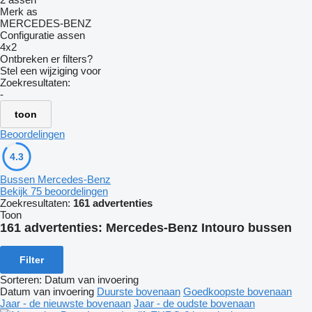
Merk as
MERCEDES-BENZ
Configuratie assen
4x2
Ontbreken er filters?
Stel een wijziging voor
Zoekresultaten:
-
toon
Beoordelingen
4.3
Bussen Mercedes-Benz
Bekijk 75 beoordelingen
Zoekresultaten:
161 advertenties
Toon
161 advertenties:
Mercedes-Benz Intouro bussen
Filter
Sorteren
:
Datum van invoering
Datum van invoering
Duurste bovenaan
Goedkoopste bovenaan
Jaar - de nieuwste bovenaan
Jaar - de oudste bovenaan