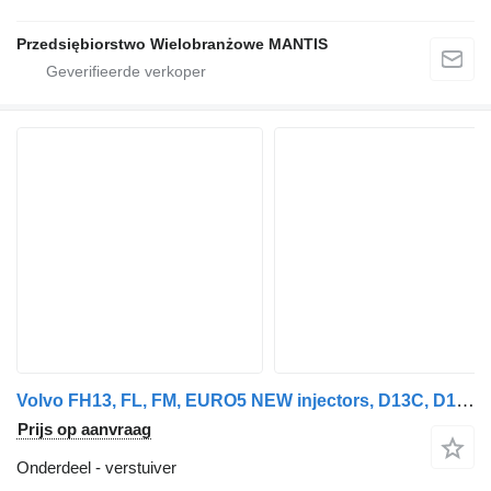
Przedsiębiorstwo Wielobranżowe MANTIS
Volvo FH13, FL, FM, EURO5 NEW injectors, D13C, D13A, 380 PS, 440 PS, 4 VOLVO verstuiver voor Volvo VOLVO FH13, FL, FM, EURO5 NEW injectors, D13C, D13A, 380 PS, 440 PS, 460 PS, 480 PS, 500 PS, 520 PS, 540 PS, 20430583, 21244717, 20584346, 21371674, 85000873, 85003265, 21644603, 21582094, 21582101, 21028880, 21028884, 21644602, 21644598, 85003949, 21644596, 85003948, 21174444, 21644603, 21569191, 21509881, 21569200, 85013271, 85019271, 21569191, 21340616, 21371679, 85003268, 85145074, 21652515, 85013274, 85019274, 20430583 trekker
Prijs op aanvraag
Onderdeel - verstuiver