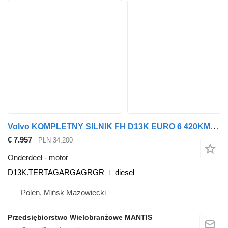
Volvo KOMPLETNY SILNIK FH D13K EURO 6 420KM 460KM 500KM 540KM K4 D13K.TERTAGARGAGRGR motor voor trekker
€ 7.957
PLN 34.200
Onderdeel - motor
D13K.TERTAGARGAGRGR
diesel
Polen, Mińsk Mazowiecki
Przedsiębiorstwo Wielobranżowe MANTIS