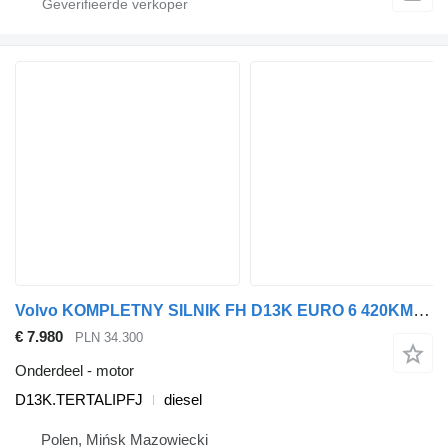
Volvo KOMPLETNY SILNIK FH D13K EURO 6 420KM 460KM 500KM 540KM CO D13K.TERTALIPFJ motor voor Volvo FH EURO 6 trekker
€ 7.980
PLN 34.300
Onderdeel - motor
D13K.TERTALIPFJ
diesel
Polen, Mińsk Mazowiecki