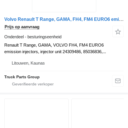
Volvo Renault T Range, GAMA, FH4, FM4 EURO6 emission injectors, inject besturingseenheid voor Volvo Renault T Range, GAMA, VOLVO FH4, FM4 EURO6 emission injectors, injector unit 24309486, 85036836, 85030839, 24290502, 24309487, 85030845, 24111932, 24290492, 23848048, 24309482, 85023247, 85030838, 85023255, 85030841, 24111934, 24290494, 23848049, 24309483, 85023251, 85023258, 85030847, 22758877, 23156951, 85022038, 85022036, 23771405, 22569104, 23899645, 85020204, 85020360, 23785617, 23899651, 85013801, 22459521, 85020204, 21515329, 85020204, 22569104, 85020360, 22459522, 22569105, 85020205, 85020361, 22282199, 85013800, 22187569, 22187568, 85013801, 22301417, 22301418, 22282198, 85020053, 85020054, 22254576, 22254568, 85020179, 22435395, 22311990, 85020357, 85020177, 22311990, 85020357, EGR-H,D13K500/D13K540, F2 PUMPING, 24-HDV,D13K420, F2 PUMPING, EGR-H,D13K460, EGR-H,D13K540,OBDEP-B, F2 NPI 13 ESCR HR, EGR-H,D13K500/D13K540,OBDEP-C, EGR-H,D13K540,OBDEP-B, F2 NON PUMPING, EGR-H,D13K460,OBDEP-C, F2 NON PUMPING, 24-HDV,EGR-H,ENG-VE13,D13K420,EM-EU6,OBDEP-C, F2 PI 13 ESCR HR, EGR-H,D13K500/D13K540,OBDEP-C, F2 PUMPING, EGR-H,D13K420/D13K460,OBDEP-C, F2 NON PUMPING, EGR-H,D13K420/D13K460,OBDEP-C, F2 PI 13 ESCR HR, EGR-H,D13K500/D13K540,OBDEP-C, F2 NPI 13 ESCR HR, EGR-H,D13K500/D13K540,OBDEP-C, 22501885, 85020356, 22569104, 85020360, 22569105, 85020361, 22569106, 85020362, 22569107, 85020363, 22282199, 85013800, 21515329, 20536487, 21401136, 22187569, 22187568, 22282198, 21344774, 21425162, 276948, 22282198, 22301417, 22301418, 21344774, 22569105, 85020205, 85020361, 22282199, 85013800, 22187569, D11C - 21582103, 21569191, 20747797, 21644602, 22311990, 561251718, 22459522, 85020205, 22459521, 22459522, 22378580, 20510724, 20547350, 85020357, 23763610, 23763608, 24290500, 85020054, 21344774, 85134752, 85013800, 21515329, 85020363, 85134752, 85023394, 21515329, 85023401, 21344774, 23763608, 85023402, 23763610, 85020357, 24290500 trekker
Prijs op aanvraag
Onderdeel - besturingseenheid
Renault T Range, GAMA, VOLVO FH4, FM4 EURO6
emission injectors, injector unit 24309486, 85036836,...
Litouwen, Kaunas
Truck Parts Group