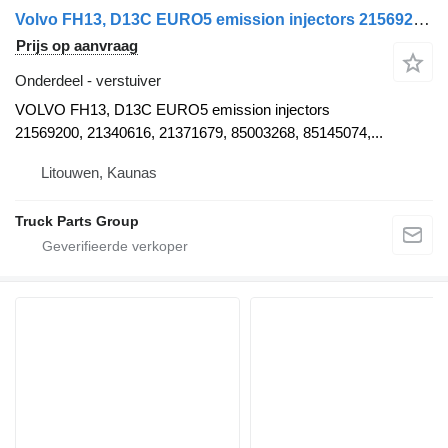
Volvo FH13, D13C EURO5 emission injectors 21569200, 21340616, 21371679 VOLVO verstuiver voor Volvo VOLVO FH13, D13C EURO5 emission injectors 21569200, 21340616, 21371679, 21371679, 85003268, 85145074, 21652515, 85013274, 85019274, 85013271, 85019271, D13C460, D13C500, D13C540, D13C440, D13C480, D13C520, D13C380, D13C420, 21028880, 21644598, 2108884, 21644596, 20972223, 21371674, 21340613, 85003265, 85009265, 20584347, 21340616, 21371679, 85003268, 85009268, 20584348, 20972222, 21371675, 21174444, 21644603, 21569191, 21509881, 21582101, 21028880, 21028884, 21644602, 21644598, 85003949, 21644596, 85003948, 21174444, 21644603, 21569191, 21509881, 21569200, 85013271, 85019271, 21569191, 21340616, 21340616, 21371679, 21371679, 85003268, 85145074, 21652515, 85013274, 85019274 trekker
Prijs op aanvraag
Onderdeel - verstuiver
VOLVO FH13, D13C EURO5 emission injectors
21569200, 21340616, 21371679, 85003268, 85145074,...
Litouwen, Kaunas
Truck Parts Group