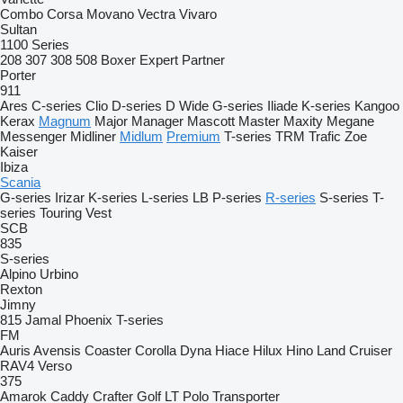
Combo
Corsa
Movano
Vectra
Vivaro
Sultan
1100 Series
208
307
308
508
Boxer
Expert
Partner
Porter
911
Ares
C-series
Clio
D-series
D Wide
G-series
Iliade
K-series
Kangoo
Kerax
Magnum
Major
Manager
Mascott
Master
Maxity
Megane
Messenger
Midliner
Midlum
Premium
T-series
TRM
Trafic
Zoe
Kaiser
Ibiza
Scania
G-series
Irizar
K-series
L-series
LB
P-series
R-series
S-series
T-
series
Touring
Vest
SCB
835
S-series
Alpino
Urbino
Rexton
Jimny
815
Jamal
Phoenix
T-series
FM
Auris
Avensis
Coaster
Corolla
Dyna
Hiace
Hilux
Hino
Land Cruiser
RAV4
Verso
375
Amarok
Caddy
Crafter
Golf
LT
Polo
Transporter