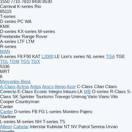
1550
7710
7810
8430
8530
Carnival
K-series
Rio
65115
T-series
D series
PC
WA
KMK
D-series
KX-series
M-series
Freelander
Range Rover
A-series
LTF
LTM
R-series
MAN
A-series
F8
F90
KAT
L2000
LE
Lion's series
NL series
TGA
TGE
TGL
TGM
TGS
TGX
5336
MRT
6
Mercedes-Benz
A-Class
Actros
Antos
Arocs
Atego
Axor
C-Class
Citan
Citaro
Conecto
E-Class
Econic
Integro
Intouro
LK
MB
O-series
R-Class
S-
Class
SK
Sprinter
Tourismo
Travego
Unimog
Vario
Viano
Vito
Cooper
Countryman
Canter
Canter
D-series
FB
FG
L-series
Montero
Pajero
Starliner
L-series
M-series
NH
T-series
TS
Atleon
Cabstar
Interstar
Kubistar
NT
NV
Patrol
Serena
Urvan
Vanette