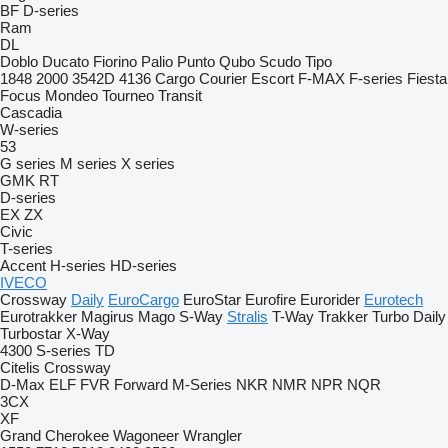
BF
D-series
Ram
DL
Doblo
Ducato
Fiorino
Palio
Punto
Qubo
Scudo
Tipo
1848
2000
3542D
4136
Cargo
Courier
Escort
F-MAX
F-series
Fiesta
Focus
Mondeo
Tourneo
Transit
Cascadia
W-series
53
G series
M series
X series
GMK
RT
D-series
EX
ZX
Civic
T-series
Accent
H-series
HD-series
IVECO
Crossway
Daily
EuroCargo
EuroStar
Eurofire
Eurorider
Eurotech
Eurotrakker
Magirus
Mago
S-Way
Stralis
T-Way
Trakker
Turbo Daily
Turbostar
X-Way
4300
S-series
TD
Citelis
Crossway
D-Max
ELF
FVR
Forward
M-Series
NKR
NMR
NPR
NQR
3CX
XF
Grand Cherokee
Wagoneer
Wrangler