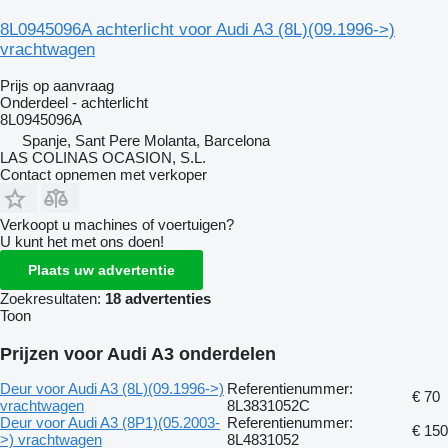
8L0945096A achterlicht voor Audi A3 (8L)(09.1996->)
vrachtwagen
Prijs op aanvraag
Onderdeel - achterlicht
8L0945096A
Spanje, Sant Pere Molanta, Barcelona
LAS COLINAS OCASION, S.L.
Contact opnemen met verkoper
Verkoopt u machines of voertuigen?
U kunt het met ons doen!
Plaats uw advertentie
Zoekresultaten:
18 advertenties
Toon
Prijzen voor Audi A3 onderdelen
Deur voor Audi A3 (8L)(09.1996->)
Referentienummer:
€ 70
vrachtwagen
8L3831052C
Deur voor Audi A3 (8P1)(05.2003-
Referentienummer:
€ 150
>) vrachtwagen
8L4831052