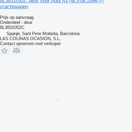
8L3831052C deur voor Audi A3 (8L)(09.1996->)
vrachtwagen
Prijs op aanvraag
Onderdeel - deur
8L3831052C
Spanje, Sant Pere Molanta, Barcelona
LAS COLINAS OCASION, S.L.
Contact opnemen met verkoper