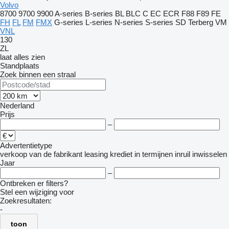
Volvo
8700
9700
9900
A-series
B-series
BL
BLC
C
EC
ECR
F88
F89
FE
FH
FL
FM
FMX
G-series
L-series
N-series
S-series
SD
Terberg
VM
VNL
130
ZL
laat alles zien
Standplaats
Zoek binnen een straal
Nederland
Prijs
–
Advertentietype
verkoop
van de fabrikant
leasing
krediet
in termijnen
inruil
inwisselen
Jaar
–
Ontbreken er filters?
Stel een wijziging voor
Zoekresultaten:
-
toon