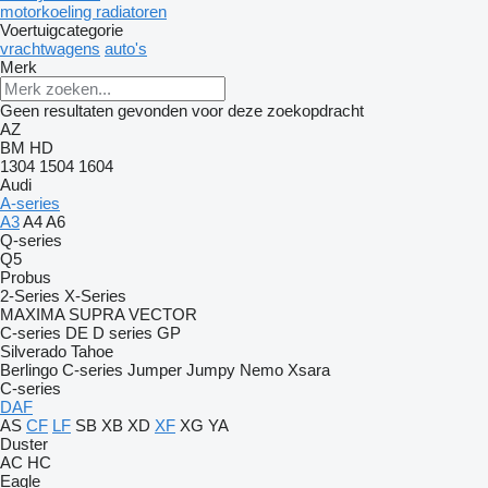
motorkoeling radiatoren
Voertuigcategorie
vrachtwagens
auto's
Merk
Geen resultaten gevonden voor deze zoekopdracht
AZ
BM
HD
1304
1504
1604
Audi
A-series
A3
A4
A6
Q-series
Q5
Probus
2-Series
X-Series
MAXIMA
SUPRA
VECTOR
C-series
DE
D series
GP
Silverado
Tahoe
Berlingo
C-series
Jumper
Jumpy
Nemo
Xsara
C-series
DAF
AS
CF
LF
SB
XB
XD
XF
XG
YA
Duster
AC
HC
Eagle