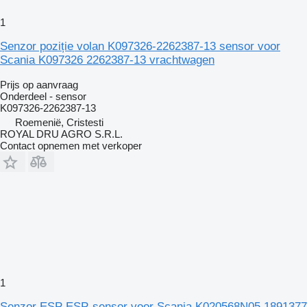
1
Senzor poziție volan K097326-2262387-13 sensor voor
Scania K097326 2262387-13 vrachtwagen
Prijs op aanvraag
Onderdeel - sensor
K097326-2262387-13
Roemenië, Cristesti
ROYAL DRU AGRO S.R.L.
Contact opnemen met verkoper
1
Senzor ESP ESP-sensor voor Scania K020568N05 1891377