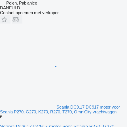
Polen, Pabianice
DANFULD
Contact opnemen met verkoper
Scania DC9.17 DC917 motor voor
Scania P270, G270, K270, R270, T270, OmniCity vrachtwagen
6
Scania DC9.17 DC917 motor voor Scania P270, G270,