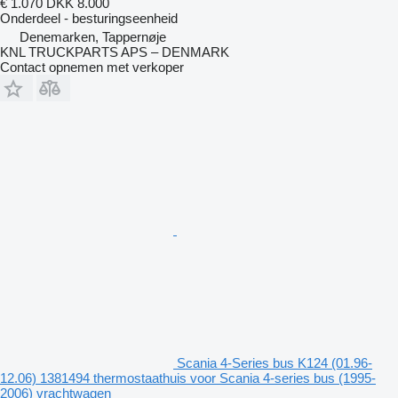
€ 1.070
DKK 8.000
Onderdeel - besturingseenheid
Denemarken, Tappernøje
KNL TRUCKPARTS APS – DENMARK
Contact opnemen met verkoper
Scania 4-Series bus K124 (01.96-
12.06) 1381494 thermostaathuis voor Scania 4-series bus (1995-
2006) vrachtwagen