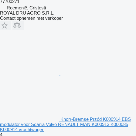
77700271
Roemenië, Cristesti
ROYAL DRU AGRO S.R.L.
Contact opnemen met verkoper
Knorr-Bremse Przód K000914 EBS
modulator voor Scania Volvo RENAULT MAN K000913 K000085
K000914 vrachtwagen
4