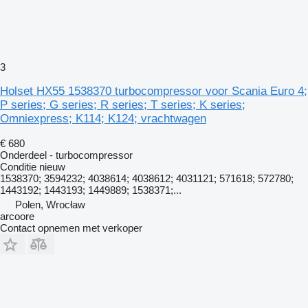
3
Holset HX55 1538370 turbocompressor voor Scania Euro 4;
P series; G series; R series; T series; K series;
Omniexpress; K114; K124; vrachtwagen
€ 680
Onderdeel - turbocompressor
Conditie
nieuw
1538370; 3594232; 4038614; 4038612; 4031121; 571618; 572780;
1443192; 1443193; 1449889; 1538371;...
Polen, Wrocław
arcoore
Contact opnemen met verkoper