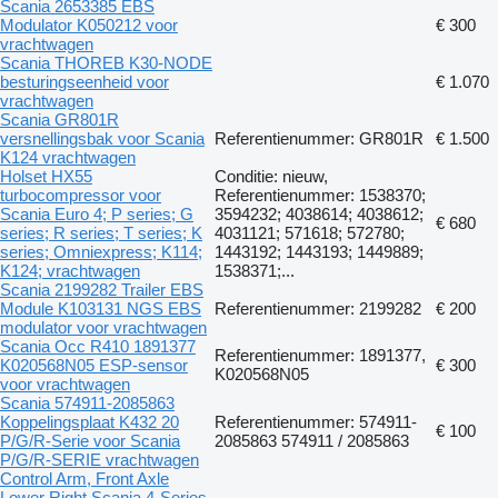
Scania 2653385 EBS
Modulator K050212 voor
€ 300
vrachtwagen
Scania THOREB K30-NODE
besturingseenheid voor
€ 1.070
vrachtwagen
Scania GR801R
versnellingsbak voor Scania
Referentienummer: GR801R
€ 1.500
K124 vrachtwagen
Holset HX55
Conditie: nieuw,
turbocompressor voor
Referentienummer: 1538370;
Scania Euro 4; P series; G
3594232; 4038614; 4038612;
€ 680
series; R series; T series; K
4031121; 571618; 572780;
series; Omniexpress; K114;
1443192; 1443193; 1449889;
K124; vrachtwagen
1538371;...
Scania 2199282 Trailer EBS
Module K103131 NGS EBS
Referentienummer: 2199282
€ 200
modulator voor vrachtwagen
Scania Occ R410 1891377
Referentienummer: 1891377,
K020568N05 ESP-sensor
€ 300
K020568N05
voor vrachtwagen
Scania 574911-2085863
Koppelingsplaat K432 20
Referentienummer: 574911-
€ 100
P/G/R-Serie voor Scania
2085863 574911 / 2085863
P/G/R-SERIE vrachtwagen
Control Arm, Front Axle
Lower Right Scania 4-Series