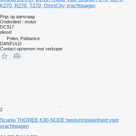
K270, R270, T270, OmniCity vrachtwagen
Prijs op aanvraag
Onderdeel - motor
DC917
diesel
Polen, Pabianice
DANFULD
Contact opnemen met verkoper
2
Scania THOREB K30-NODE besturingseenheid voor
vrachtwagen